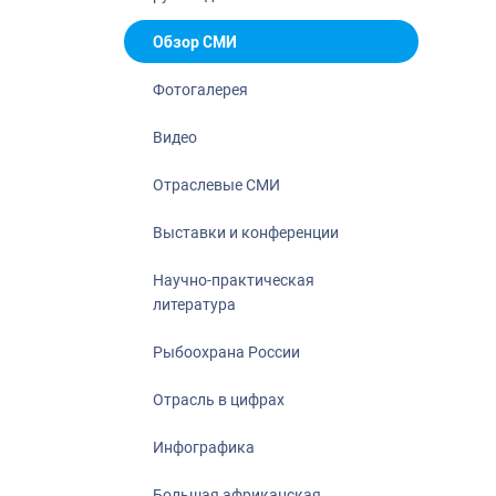
Отрасль в ци
Инфографика
Обзор СМИ
Большая афр
Фотогалерея
Укрепление д
ценностей
Видео
События в Ро
Отраслевые СМИ
Выставки и конференции
Научно-практическая
литература
Рыбоохрана России
Отрасль в цифрах
Инфографика
Большая африканская