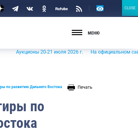
Версия
CLOSE
CLOSE
для
слабовидящих
МЕНЮ
Аукционы 20-21 июля 2026 г.
На официальном сайте Рос
Печать
иры по развитию Дальнего Востока
тиры по
остока