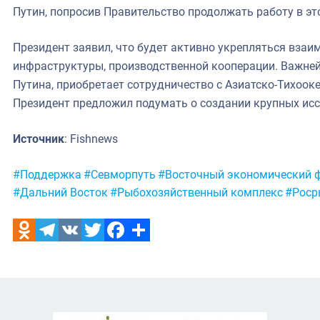
Путин, попросив Правительство продолжать работу в эт
Президент заявил, что будет активно укрепляться взаи
инфраструктуры, производственной кооперации. Важне
Путина, приобретает сотрудничество с Азиатско-Тихооке
Президент предложил подумать о создании крупных ис
Источник
: Fishnews
Метки:
#Поддержка
#Севморпуть
#Восточный экономический 
#Дальний Восток
#Рыбохозяйственный комплекс
#Роср
Odnoklassniki
Telegram
VK
Twitter
Facebook
Отправить