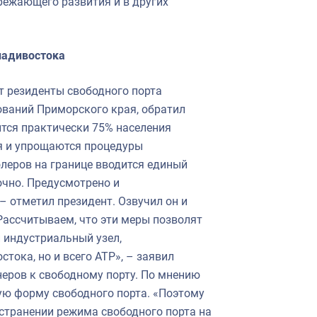
режающего развития и в других
ладивостока
т резиденты свободного порта
ваний Приморского края, обратил
ится практически 75% населения
я и упрощаются процедуры
леров на границе вводится единый
очно. Предусмотрено и
– отметил президент. Озвучил он и
«Рассчитываем, что эти меры позволят
 индустриальный узел,
тока, но и всего АТР», – заявил
неров к свободному порту. По мнению
ую форму свободного порта. «Поэтому
странении режима свободного порта на