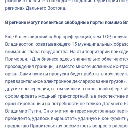
рыбной отрасли. На очереди – создание территорий опе
регионах Дальнего Востока.
В регионе могут появиться свободные порты помимо В
Еще более широкий набор преференций, чем ТОР, получа
Владивосток, охватывающего 15 муниципальных образо
внимание глава государства. На эти территории приход
Приморья. «Для бизнеса здесь значительно облегчаютс
прохождения границы, и вместо многочисленных контро
орган. Сами пункты пропуска будут работать круглосут
предварительное электронное декларирование грузов», 
другие преференции, в том числе и в налоговой сфере. 
сформировать мощный транспортный, а в перспективе и
ориентированный на потребности не только Дальнего Вос
Владимир Путин. Он отметил интерес иностранных парт
президента, удалось выработать удачную и конкурентн
предлагаю Правительству рассмотреть вопрос о распро