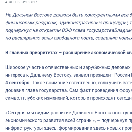
фрах
4 СЕНТЯБРЯ 2015
На Дальнем Востоке должны быть конкурентными все ба
иканская экспедиция
финансовым ресурсам, административные процедуры, т
уховно-нравственных
подчеркнул на открытии ВЭФ глава государстваВладими
по расширению зоны свободного порта, созданию новых
ссии и мире
В главных приоритетах – расширение экономической с
Широкое участие отечественных и зарубежных деловых 
интереса к Дальнему Востоку, заявил президент России
4 сентября
. Такое внимание естественно, если учитыва
добавил глава государства. Сам факт проведения форум
символ глубоких изменений, которые происходят сегодн
«Сегодня мы видим развитие Дальнего Востока как одн
экономического развития всей страны», – подчеркнул 
инфраструктуры здесь, формирование здесь новых прои