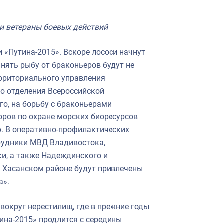
 и ветераны боевых действий
 «Путина-2015». Вскоре лососи начнут
анять рыбу от браконьеров будут не
ерриториального управления
го отделения Всероссийской
го, на борьбу с браконьерами
оров по охране морских биоресурсов
. В оперативно-профилактических
трудники МВД Владивостока,
ки, а также Надеждинского и
в Хасанском районе будут привлечены
а».
вокруг нерестилищ, где в прежние годы
ина-2015» продлится с середины