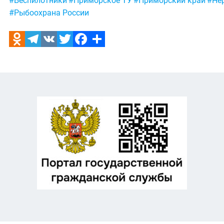
#Беспилотники
#Приморское ТУ
#Приморский край
#Не
#Рыбоохрана России
Odnoklassniki
Telegram
VK
Twitter
Facebook
Отправить