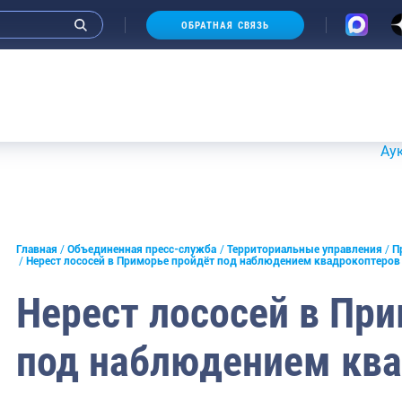
ОБРАТНАЯ СВЯЗЬ
Аукционы 2
и интервью руководства
Главная
Объединенная пресс-служба
Территориальные управления
П
Нерест лососей в Приморье пройдёт под наблюдением квадрокоптеров
СМИ
Нерест лососей в Пр
конференции
под наблюдением кв
ическая литература
России