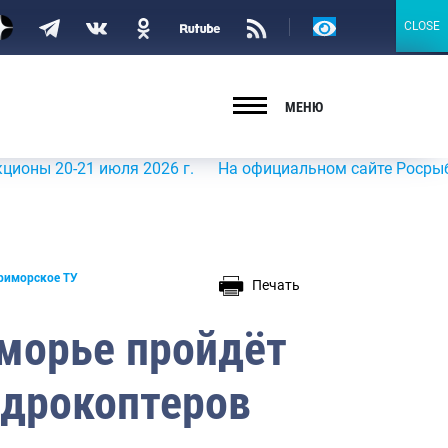
Версия
CLOSE
CLOSE
для
слабовидящих
МЕНЮ
0-21 июля 2026 г.
На официальном сайте Росрыболовства
риморское ТУ
Печать
иморье пройдёт
адрокоптеров