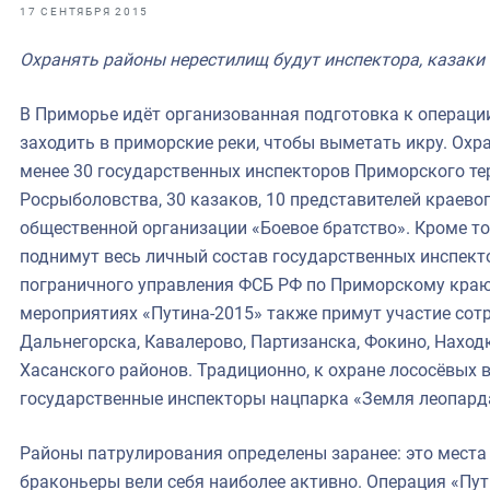
фрах
17 СЕНТЯБРЯ 2015
Охранять районы нерестилищ будут инспектора, казаки
иканская экспедиция
уховно-нравственных
В Приморье идёт организованная подготовка к операции
заходить в приморские реки, чтобы выметать икру. Охр
ссии и мире
менее 30 государственных инспекторов Приморского т
Росрыболовства, 30 казаков, 10 представителей краево
общественной организации «Боевое братство». Кроме то
поднимут весь личный состав государственных инспект
пограничного управления ФСБ РФ по Приморскому краю
мероприятиях «Путина-2015» также примут участие со
Дальнегорска, Кавалерово, Партизанска, Фокино, Наход
Хасанского районов. Традиционно, к охране лососёвых 
государственные инспекторы нацпарка «Земля леопард
Районы патрулирования определены заранее: это места 
браконьеры вели себя наиболее активно. Операция «Пут