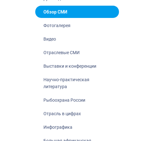
Отрасль в ци
Инфографика
Обзор СМИ
Большая афр
Фотогалерея
Укрепление д
ценностей
Видео
События в Ро
Отраслевые СМИ
Выставки и конференции
Научно-практическая
литература
Рыбоохрана России
Отрасль в цифрах
Инфографика
Большая африканская