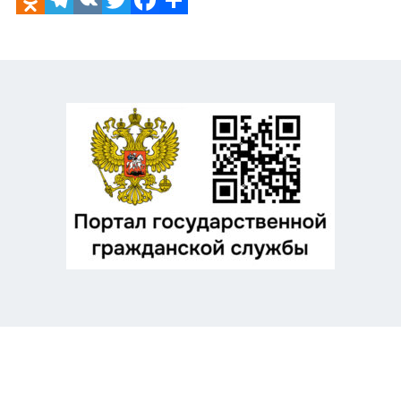
Odnoklassniki
Telegram
VK
Twitter
Facebook
Отправить