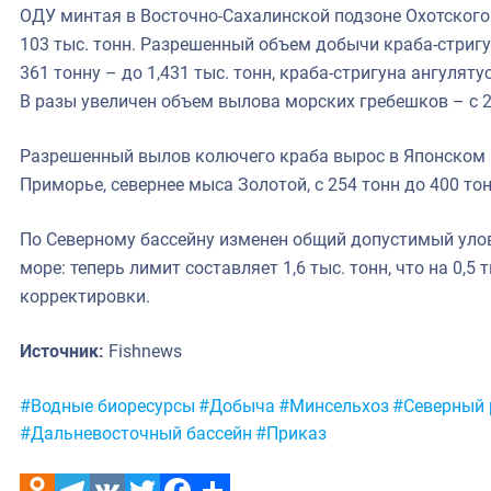
ОДУ минтая в Восточно-Сахалинской подзоне Охотского 
103 тыс. тонн. Разрешенный объем добычи краба-стригу
361 тонну – до 1,431 тыс. тонн, краба-стригуна ангулятуса
В разы увеличен объем вылова морских гребешков – с 2 
Разрешенный вылов колючего краба вырос в Японском 
Приморье, севернее мыса Золотой, с 254 тонн до 400 тон
По Северному бассейну изменен общий допустимый улов
море: теперь лимит составляет 1,6 тыс. тонн, что на 0,5
корректировки.
Источник:
Fishnews
Метки:
#Водные биоресурсы
#Добыча
#Минсельхоз
#Северный 
#Дальневосточный бассейн
#Приказ