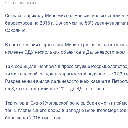
фрах
17 СЕНТЯБРЯ 2015
Согласно приказу Минсельхоза России, вносятся измен
иканская экспедиция
биоресурсов на 2015 г. Более чем на 58% увеличен лим
уховно-нравственных
Сахалине.
ссии и мире
В соответствии с приказом Министерства сельского хозя
изменен ОДУ нескольких объектов в Дальневосточном и
Так, сообщили Fishnews в пресс-службе Росрыболовства
тихоокеанской сельди в Карагинской подзоне – с 32,2 тыс
Разрешенный вылов дальневосточных камбал в Петроп
на 3,7 тыс. тонн, или на 71% – до 8,9 тыс. тонн.
Терпугов в Южно-Курильской зоне рыбаки смогут поймать
тонн. Уловы синего краба в Западно-Беринговоморской 
больше до 2,016 тыс. тонн.