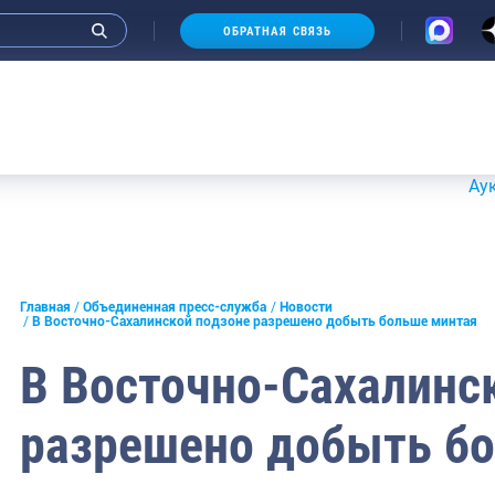
ОБРАТНАЯ СВЯЗЬ
Аукционы 2
и интервью руководства
Главная
Объединенная пресс-служба
Новости
В Восточно-Сахалинской подзоне разрешено добыть больше минтая
СМИ
В Восточно-Сахалинс
конференции
разрешено добыть б
ическая литература
России