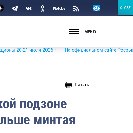
Версия
CLOSE
CLOSE
для
слабовидящих
МЕНЮ
0-21 июля 2026 г.
На официальном сайте Росрыболовства
Печать
кой подзоне
ольше минтая