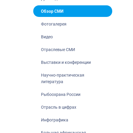
Отрасль в ци
Инфографика
Обзор СМИ
Большая афр
Фотогалерея
Укрепление д
ценностей
Видео
События в Ро
Отраслевые СМИ
Выставки и конференции
Научно-практическая
литература
Рыбоохрана России
Отрасль в цифрах
Инфографика
Большая африканская