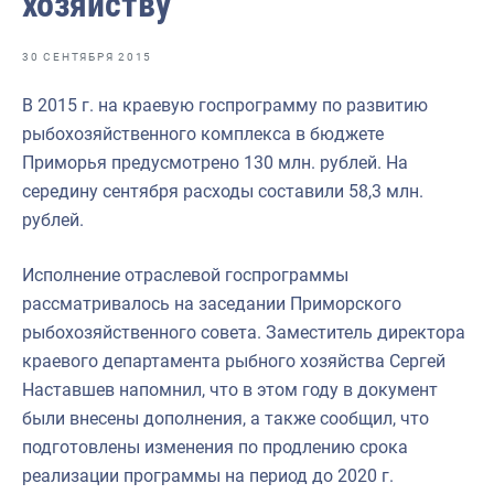
хозяйству
Отраслевые СМИ
Выставки и конференции
30 СЕНТЯБРЯ 2015
Научно-практическая литература
В 2015 г. на краевую госпрограмму по развитию
рыбохозяйственного комплекса в бюджете
Рыбоохрана России
Приморья предусмотрено 130 млн. рублей. На
Отрасль в цифрах
середину сентября расходы составили 58,3 млн.
рублей.
Инфографика
Большая африканская экспедиция
Исполнение отраслевой госпрограммы
рассматривалось на заседании Приморского
Укрепление духовно-нравственных ценностей
рыбохозяйственного совета. Заместитель директора
События в России и мире
краевого департамента рыбного хозяйства Сергей
Наставшев напомнил, что в этом году в документ
были внесены дополнения, а также сообщил, что
подготовлены изменения по продлению срока
реализации программы на период до 2020 г.