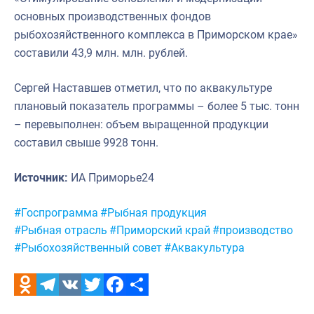
основных производственных фондов
рыбохозяйственного комплекса в Приморском крае»
составили 43,9 млн. млн. рублей.
Сергей Наставшев отметил, что по аквакультуре
плановый показатель программы – более 5 тыс. тонн
– перевыполнен: объем выращенной продукции
составил свыше 9928 тонн.
Источник:
ИА Приморье24
Метки:
#Госпрограмма
#Рыбная продукция
#Рыбная отрасль
#Приморский край
#производство
#Рыбохозяйственный совет
#Аквакультура
Odnoklassniki
Telegram
VK
Twitter
Facebook
Отправить