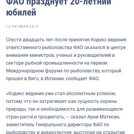
ФАО празднует 20-летний
Отраслевые СМИ
юбилей
Выставки и конференции
Научно-практическая литература
12 ОКТЯБРЯ 2015
Рыбоохрана России
Спустя двадцать лет после принятия Кодекс ведения
ответственного рыболовства ФАО оказался в центре
Отрасль в цифрах
внимания министров, ученых и руководителей в
Инфографика
секторе рыбной промышленности на первом
Международном форуме по рыболовству, который
Большая африканская экспедиция
прошел в Виго, в Испании, сообщает ФАО.
Укрепление духовно-нравственных ценностей
«Кодекс ведения уже стал абсолютным успехом,
События в России и мире
потому что он затрагивает как сущность охраны
природы, так и необходимость для развивающихся
стран расти и процветать, – сказал Арни Матисен,
заместитель Генерального директора ФАО по
рыболовству и аквакультуре, выступая на открытии