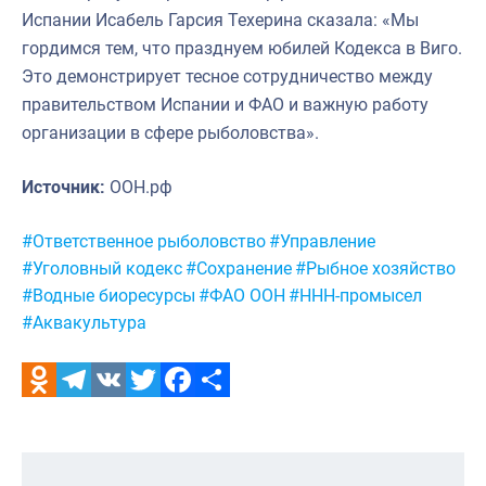
Испании Исабель Гарсия Техерина сказала: «Мы
гордимся тем, что празднуем юбилей Кодекса в Виго.
Это демонстрирует тесное сотрудничество между
правительством Испании и ФАО и важную работу
организации в сфере рыболовства».
Источник:
ООН.рф
Метки:
#Ответственное рыболовство
#Управление
#Уголовный кодекс
#Сохранение
#Рыбное хозяйство
#Водные биоресурсы
#ФАО ООН
#ННН-промысел
#Аквакультура
Odnoklassniki
Telegram
VK
Twitter
Facebook
Отправить