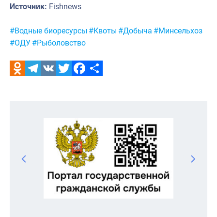
Источник:
Fishnews
Метки:
#Водные биоресурсы
#Квоты
#Добыча
#Минсельхоз
#ОДУ
#Рыболовство
Odnoklassniki
Telegram
VK
Twitter
Facebook
Отправить