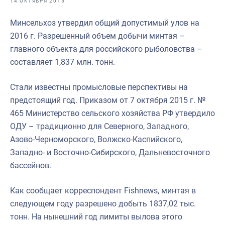
14 ОКТЯБРЯ 2015
Отраслевые СМИ
Минсельхоз утвердил общий допустимый улов на
Выставки и конференции
2016 г. Разрешенный объем добычи минтая –
Научно-практическая литература
главного объекта для российского рыболовства –
составляет 1,837 млн. тонн.
Рыбоохрана России
Отрасль в цифрах
Стали известны промысловые перспективы на
предстоящий год. Приказом от 7 октября 2015 г. №
Инфографика
465 Министерство сельского хозяйства РФ утвердило
Большая африканская экспедиция
ОДУ – традиционно для Северного, Западного,
Азово-Черноморского, Волжско-Каспийского,
Укрепление духовно-нравственных ценностей
Западно- и Восточно-Сибирского, Дальневосточного
События в России и мире
бассейнов.
Как сообщает корреспондент Fishnews, минтая в
следующем году разрешено добыть 1837,02 тыс.
тонн. На нынешний год лимиты вылова этого