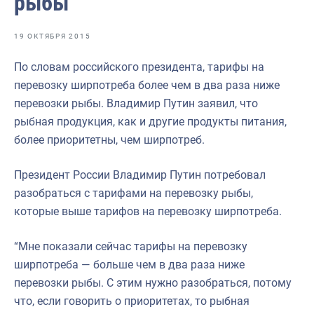
рыбы
Отраслевые СМИ
Выставки и конференции
19 ОКТЯБРЯ 2015
Научно-практическая литература
По словам российского президента, тарифы на
перевозку ширпотреба более чем в два раза ниже
Рыбоохрана России
перевозки рыбы. Владимир Путин заявил, что
Отрасль в цифрах
рыбная продукция, как и другие продукты питания,
более приоритетны, чем ширпотреб.
Инфографика
Большая африканская экспедиция
Президент России Владимир Путин потребовал
разобраться с тарифами на перевозку рыбы,
Укрепление духовно-нравственных ценностей
которые выше тарифов на перевозку ширпотреба.
События в России и мире
“Мне показали сейчас тарифы на перевозку
ширпотреба — больше чем в два раза ниже
перевозки рыбы. С этим нужно разобраться, потому
что, если говорить о приоритетах, то рыбная