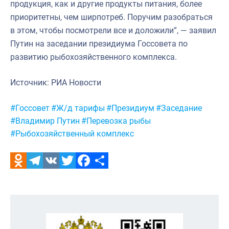
продукция, как и другие продукты питания, более
приоритетны, чем ширпотреб. Поручим разобраться
в этом, чтобы посмотрели все и доложили”, — заявил
Путин на заседании президиума Госсовета по
развитию рыбохозяйственного комплекса.
Источник: РИА Новости
Метки:
#Госсовет
#Ж/д тарифы
#Президиум
#Заседание
#Владимир Путин
#Перевозка рыбы
#Рыбохозяйственный комплекс
Odnoklassniki
Telegram
VK
Twitter
Facebook
Отправить