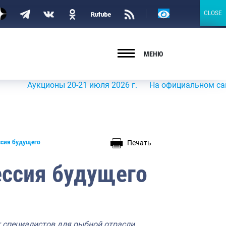
Версия
CLOSE
CLOSE
для
слабовидящих
МЕНЮ
Аукционы 20-21 июля 2026 г.
На официальном сайте Роср
Печать
ссия будущего
ессия будущего
т специалистов для рыбной отрасли