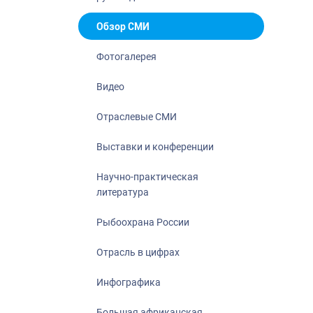
Отрасль в ци
Инфографика
Обзор СМИ
Большая афр
Фотогалерея
Укрепление д
ценностей
Видео
События в Ро
Отраслевые СМИ
Выставки и конференции
Научно-практическая
литература
Рыбоохрана России
Отрасль в цифрах
Инфографика
Большая африканская