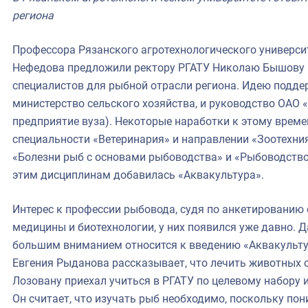
фрах
региона
иканская экспедиция
Профессора Рязанского агротехнологического универси
Нефедова предложили ректору РГАТУ Николаю Бышову в 
уховно-нравственных
специалистов для рыбной отрасли региона. Идею поддер
ссии и мире
министерство сельского хозяйства, и руководство ОАО
предприятие вуза). Некоторые наработки к этому време
специальности «Ветеринария» и направлении «Зоотехни
«Болезни рыб с основами рыбоводства» и «Рыбоводство»
этим дисциплинам добавилась «Аквакультура».
Интерес к профессии рыбовода, судя по анкетированию
медицины и биотехнологии, у них появился уже давно. Д
большим вниманием относится к введению «Аквакультур
Евгения Рыданова рассказывает, что лечить животных о
Лозовану приехал учиться в РГАТУ по целевому набору 
Он считает, что изучать рыб необходимо, поскольку по