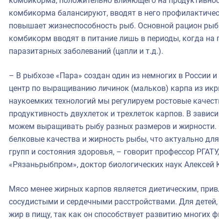
комбикорма, положительно влияющего на продуктивнос
комбикорма балансируют, вводят в него профилактичес
повышает жизнеспособность рыб. Основной рацион рыб
комбикорм вводят в питание лишь в периоды, когда на 
паразитарных заболеваний (цапли и т.д.).
– В рыбхозе «Пара» создан один из немногих в России 
центр по выращиванию личинок (мальков) карпа из икр
наукоемких технологий мы регулируем ростовые качеств
продуктивность двухлеток и трехлеток карпов. В завис
можем выращивать рыбу разных размеров и жирности.
белковые качества и жирность рыбы, что актуально дл
групп и состояния здоровья, – говорит профессор РГАТ
«Рязаньрыбпром», доктор биологических наук Алексей 
Мясо менее жирных карпов является диетическим, прив
сосудистыми и сердечными расстройствами. Для детей,
жир в пищу, так как он способствует развитию многих 