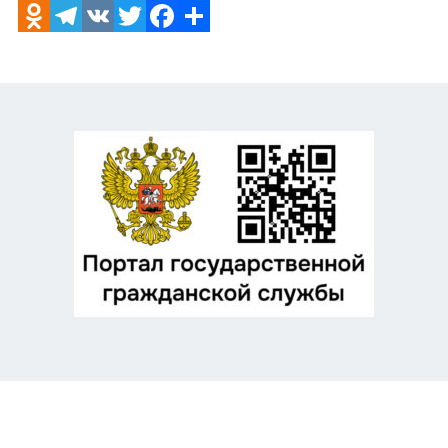
Odnoklassniki
Telegram
VK
Twitter
Facebook
Отправить