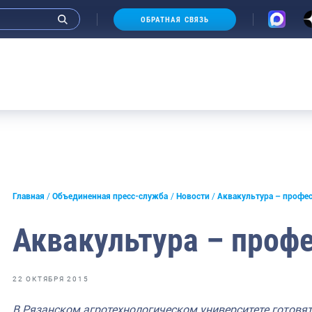
ОБРАТНАЯ СВЯЗЬ
и интервью руководства
Главная
Объединенная пресс-служба
Новости
Аквакультура – профе
СМИ
Аквакультура – проф
конференции
ическая литература
22 ОКТЯБРЯ 2015
России
В Рязанском агротехнологическом университете готовя