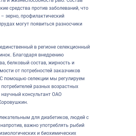
ть и жизнеспособность рыб. Состав
кие средства против заболеваний, что
 – зерно, профилактический
прудах могут появиться разносчики
и единственный в регионе селекционный
инок. Благодаря внедрению
а, белковый состав, жирность и
имости от потребностей заказчиков
 С помощью селекции мы регулируем
я потребителей разных возрастных
У, научный консультант ОАО
Коровушкин.
лекательным для диабетиков, людей с
 напротив, важно употреблять рыбий
физиологических и биохимических