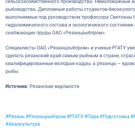
сельскохозяйственного производства. Немаловажный а
рыбоводства. Дипломные работы студентов-биоэкологов
выполняемые под руководством профессора Светланы Н
гидрохимического состава и экологического состояния 
снабжающих пруды ОАО «Рязаньрыбпром».
Специалисты ОАО «Рязаньрыбпром» и ученые РГАТУ уве
сделать рязанский край самым рыбным в стране, отрас
квалифицированные молодые кадры, а рязанцы – вдовол
рыбы.
Источник
: Рязанские ведомости
Метки:
#Рязань
#Рязаньрыбпром
#РГАТУ
#Пара
#Подготовка
#
#Аквакультура