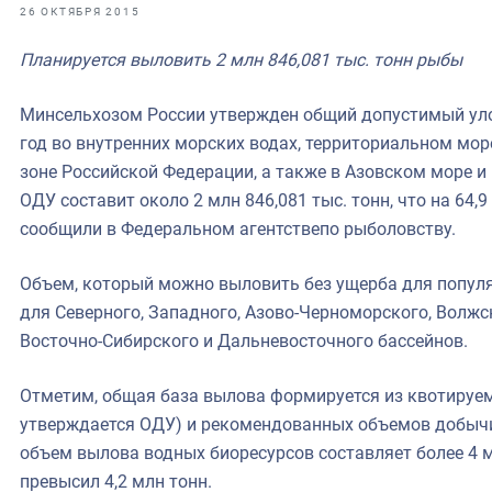
фрах
26 ОКТЯБРЯ 2015
Планируется выловить 2 млн 846,081 тыс. тонн рыбы
иканская экспедиция
уховно-нравственных
Минсельхозом России утвержден общий допустимый уло
год во внутренних морских водах, территориальном мо
ссии и мире
зоне Российской Федерации, а также в Азовском море и
ОДУ составит около 2 млн 846,081 тыс. тонн, что на 64,9
сообщили в Федеральном агентствепо рыболовству.
Объем, который можно выловить без ущерба для популя
для Северного, Западного, Азово-Черноморского, Волжс
Восточно-Сибирского и Дальневосточного бассейнов.
Отметим, общая база вылова формируется из квотируе
утверждается ОДУ) и рекомендованных объемов добычи
объем вылова водных биоресурсов составляет более 4 мл
превысил 4,2 млн тонн.