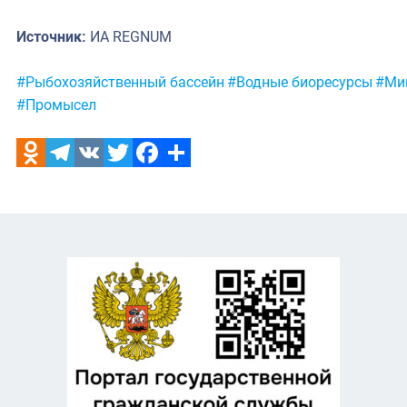
Источник:
ИА REGNUM
Метки:
#Рыбохозяйственный бассейн
#Водные биоресурсы
#Ми
#Промысел
Odnoklassniki
Telegram
VK
Twitter
Facebook
Отправить