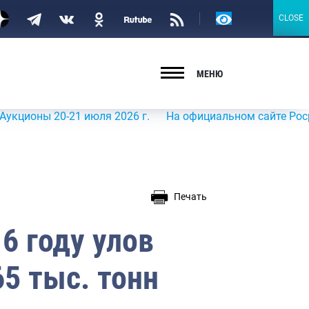
Версия
CLOSE
CLOSE
для
слабовидящих
МЕНЮ
ы 20-21 июля 2026 г.
На официальном сайте Росрыболовс
Печать
6 году улов
5 тыс. тонн