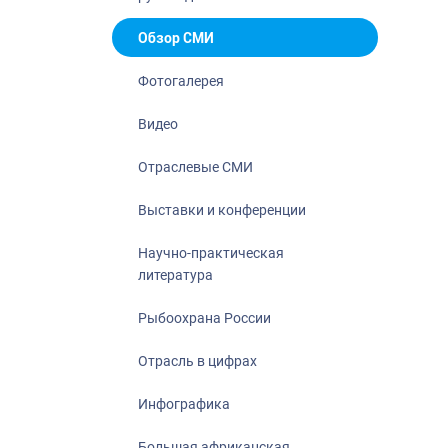
Отрасль в ци
Инфографика
Обзор СМИ
Большая афр
Фотогалерея
Укрепление д
ценностей
Видео
События в Ро
Отраслевые СМИ
Выставки и конференции
Научно-практическая
литература
Рыбоохрана России
Отрасль в цифрах
Инфографика
Большая африканская