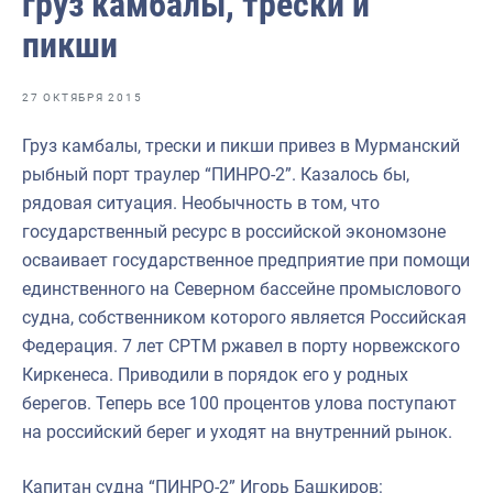
груз камбалы, трески и
Отраслевые СМИ
пикши
Выставки и конференции
Научно-практическая литература
27 ОКТЯБРЯ 2015
Рыбоохрана России
Груз камбалы, трески и пикши привез в Мурманский
рыбный порт траулер “ПИНРО-2”. Казалось бы,
Отрасль в цифрах
рядовая ситуация. Необычность в том, что
Инфографика
государственный ресурс в российской экономзоне
осваивает государственное предприятие при помощи
Большая африканская экспедиция
единственного на Северном бассейне промыслового
Укрепление духовно-нравственных ценностей
судна, собственником которого является Российская
Федерация. 7 лет СРТМ ржавел в порту норвежского
События в России и мире
Киркенеса. Приводили в порядок его у родных
берегов. Теперь все 100 процентов улова поступают
на российский берег и уходят на внутренний рынок.
Капитан судна “ПИНРО-2” Игорь Башкиров: