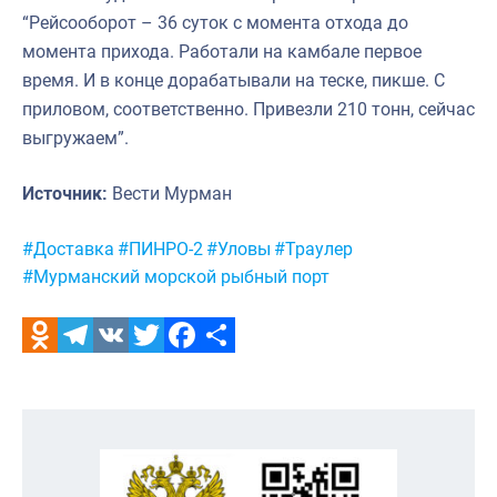
“Рейсооборот – 36 суток с момента отхода до
момента прихода. Работали на камбале первое
время. И в конце дорабатывали на теске, пикше. С
приловом, соответственно. Привезли 210 тонн, сейчас
выгружаем”.
Источник:
Вести Мурман
Метки:
#Доставка
#ПИНРО-2
#Уловы
#Траулер
#Мурманский морской рыбный порт
Odnoklassniki
Telegram
VK
Twitter
Facebook
Отправить