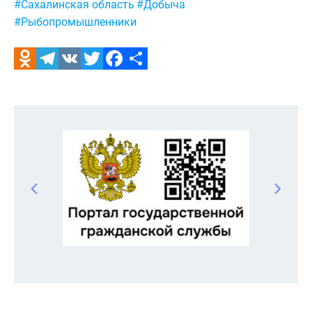
#Сахалинская область
#Добыча
#Рыбопромышленники
Odnoklassniki
Telegram
VK
Twitter
Facebook
Отправить