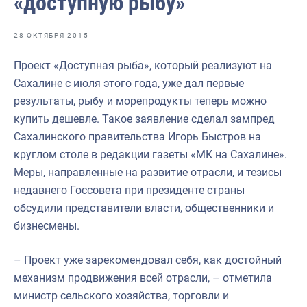
«доступную рыбу»
Отраслевые СМИ
Выставки и конференции
28 ОКТЯБРЯ 2015
Научно-практическая литература
Проект «Доступная рыба», который реализуют на
Сахалине с июля этого года, уже дал первые
Рыбоохрана России
результаты, рыбу и морепродукты теперь можно
Отрасль в цифрах
купить дешевле. Такое заявление сделал зампред
Сахалинского правительства Игорь Быстров на
Инфографика
круглом столе в редакции газеты «МК на Сахалине».
Большая африканская экспедиция
Меры, направленные на развитие отрасли, и тезисы
недавнего Госсовета при президенте страны
Укрепление духовно-нравственных ценностей
обсудили представители власти, общественники и
События в России и мире
бизнесмены.
– Проект уже зарекомендовал себя, как достойный
механизм продвижения всей отрасли, – отметила
министр сельского хозяйства, торговли и