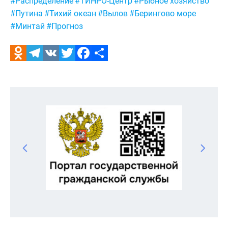
Метки:
#Распределение
#ТИНРО-Центр
#Рыбное хозяйство
#Путина
#Тихий океан
#Вылов
#Берингово море
#Минтай
#Прогноз
Odnoklassniki
Telegram
VK
Twitter
Facebook
Отправить