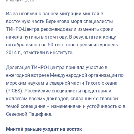
6 НОЯБРЯ 2015
Отраслевые СМИ
Из-за необычно ранней миграции минтая в
Выставки и конференции
восточную часть Берингова моря специалисты
Научно-практическая литература
ТИНРО-Центра рекомендовали изменить сроки
начала путины в этом году. В результате к концу
Рыбоохрана России
октября вылов на 50 тыс. тонн превысил уровень
Отрасль в цифрах
2014 г., отметили в институте.
Инфографика
Делегация ТИНРО-Центра приняла участие в
Большая африканская экспедиция
ежегодной встрече Международной организации по
морским наукам в северной части Тихого океана
Укрепление духовно-нравственных ценностей
(PICES). Российские специалисты представили
События в России и мире
коллегам восемь докладов, связанных с главной
темой совещания – изменениями и устойчивостью в
Северной Пацифике.
Минтай раньше уходит на восток