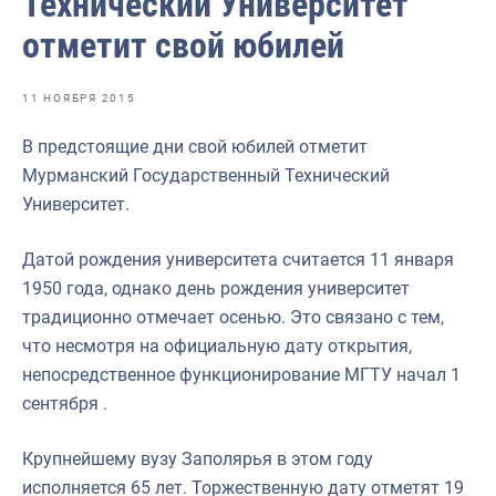
Технический Университет
Отраслевые СМИ
отметит свой юбилей
Выставки и конференции
Научно-практическая литература
11 НОЯБРЯ 2015
Рыбоохрана России
В предстоящие дни свой юбилей отметит
Мурманский Государственный Технический
Отрасль в цифрах
Университет.
Инфографика
Датой рождения университета считается 11 января
Большая африканская экспедиция
1950 года, однако день рождения университет
Укрепление духовно-нравственных ценностей
традиционно отмечает осенью. Это связано с тем,
что несмотря на официальную дату открытия,
События в России и мире
непосредственное функционирование МГТУ начал 1
сентября .
Крупнейшему вузу Заполярья в этом году
исполняется 65 лет. Торжественную дату отметят 19