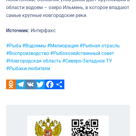
области водоем – озеро Ильмень, в которое впадают
самые крупные новгородские реки.
Источник:
Интерфакс
Метки:
#Рыба
#Водоемы
#Мелиорация
#Рыбная отрасль
#Воспроизводство
#Рыбохозяйственный совет
#Новгородская область
#Северо-Западное ТУ
#Рыбаки-любители
Odnoklassniki
Telegram
VK
Twitter
Facebook
Отправить