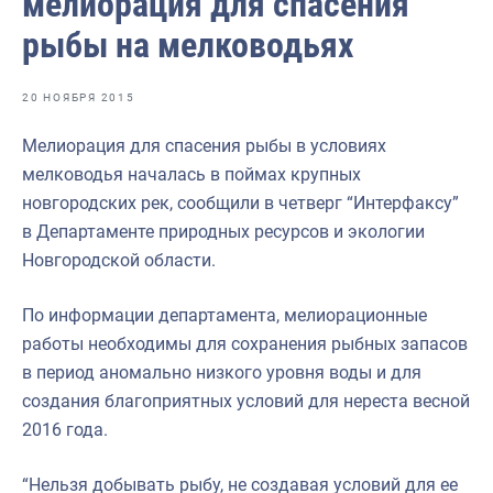
мелиорация для спасения
Отраслевые СМИ
рыбы на мелководьях
Выставки и конференции
Научно-практическая литература
20 НОЯБРЯ 2015
Рыбоохрана России
Мелиорация для спасения рыбы в условиях
мелководья началась в поймах крупных
Отрасль в цифрах
новгородских рек, сообщили в четверг “Интерфаксу”
Инфографика
в Департаменте природных ресурсов и экологии
Новгородской области.
Большая африканская экспедиция
Укрепление духовно-нравственных ценностей
По информации департамента, мелиорационные
работы необходимы для сохранения рыбных запасов
События в России и мире
в период аномально низкого уровня воды и для
создания благоприятных условий для нереста весной
2016 года.
“Нельзя добывать рыбу, не создавая условий для ее