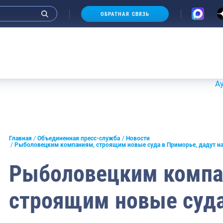
ОБРАТНАЯ СВЯЗЬ
Аукционы 
и интервью руководства
Главная
Объединенная пресс-служба
Новости
Рыболовецким компаниям, строящим новые суда в Приморье, дадут н
СМИ
Рыболовецким компа
конференции
строящим новые суда
ическая литература
России