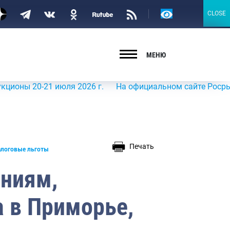
Версия
CLOSE
CLOSE
для
слабовидящих
МЕНЮ
20-21 июля 2026 г.
На официальном сайте Росрыболовст
Печать
алоговые льготы
ниям,
 в Приморье,