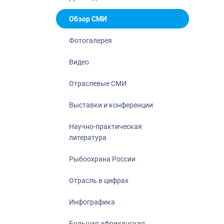
Отрасль в ци
Инфографика
Обзор СМИ
Большая афр
Фотогалерея
Укрепление д
ценностей
Видео
События в Ро
Отраслевые СМИ
Выставки и конференции
Научно-практическая
литература
Рыбоохрана России
Отрасль в цифрах
Инфографика
Большая африканская