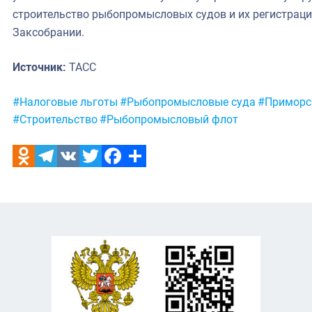
строительство рыбопромысловых судов и их регистраци
Заксобрании.
Источник:
ТАСС
Метки:
#Налоговые льготы
#Рыбопромысловые суда
#Приморс
#Строительство
#Рыбопромысловый флот
Odnoklassniki
Telegram
VK
Twitter
Facebook
Отправить