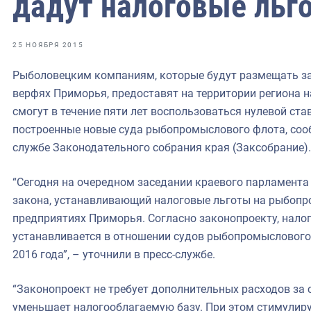
дадут налоговые льг
фрах
иканская экспедиция
25 НОЯБРЯ 2015
уховно-нравственных
Рыболовецким компаниям, которые будут размещать за
верфях Приморья, предоставят на территории региона н
ссии и мире
смогут в течение пяти лет воспользоваться нулевой ста
построенные новые суда рыбопромыслового флота, сооб
службе Законодательного собрания края (Заксобрание).
“Сегодня на очередном заседании краевого парламента
закона, устанавливающий налоговые льготы на рыбопр
предприятиях Приморья. Согласно законопроекту, налог
устанавливается в отношении судов рыбопромыслового 
2016 года”, – уточнили в пресс-службе.
“Законопроект не требует дополнительных расходов за 
уменьшает налогооблагаемую базу. При этом стимулир