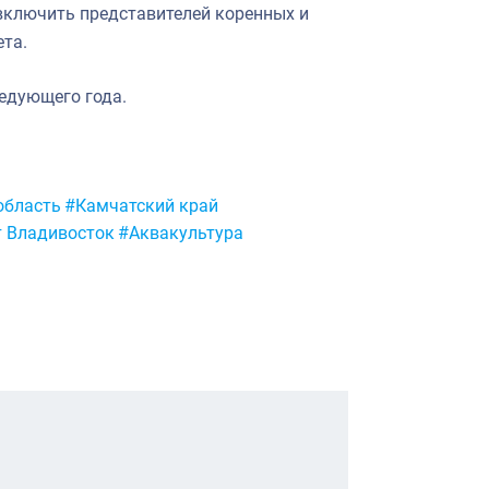
включить представителей коренных и
та.
ледующего года.
область
#Камчатский край
т Владивосток
#Аквакультура