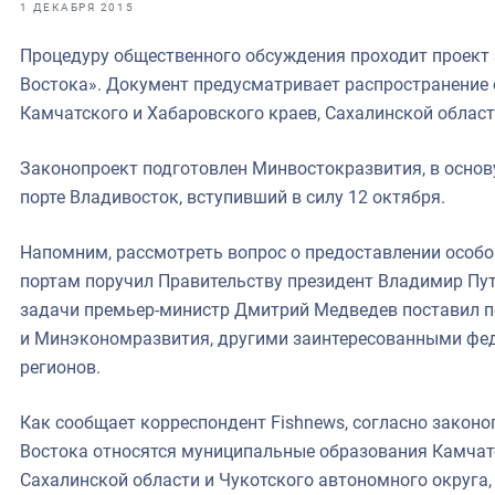
фрах
1 ДЕКАБРЯ 2015
Процедуру общественного обсуждения проходит проект 
иканская экспедиция
Востока». Документ предусматривает распространение 
уховно-нравственных
Камчатского и Хабаровского краев, Сахалинской област
ссии и мире
Законопроект подготовлен Минвостокразвития, в основ
порте Владивосток, вступивший в силу 12 октября.
Напомним, рассмотреть вопрос о предоставлении особ
портам поручил Правительству президент Владимир Пу
задачи премьер-министр Дмитрий Медведев поставил 
и Минэкономразвития, другими заинтересованными фе
регионов.
Как сообщает корреспондент Fishnews, согласно законо
Востока относятся муниципальные образования Камчатс
Сахалинской области и Чукотского автономного округа,