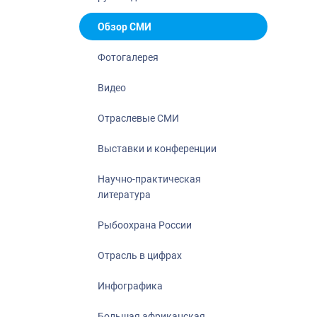
Отрасль в ци
Инфографика
Обзор СМИ
Большая афр
Фотогалерея
Укрепление д
ценностей
Видео
События в Ро
Отраслевые СМИ
Выставки и конференции
Научно-практическая
литература
Рыбоохрана России
Отрасль в цифрах
Инфографика
Большая африканская