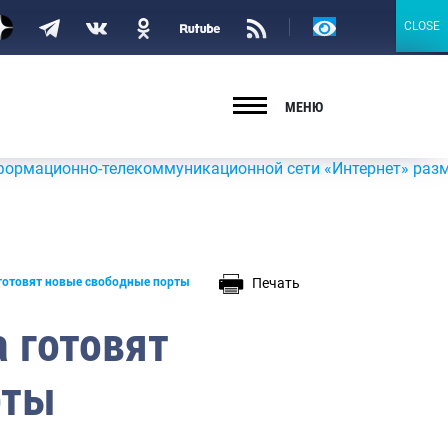
Версия
CLOSE
CLOSE
для
слабовидящих
МЕНЮ
но-телекоммуникационной сети «Интернет» размещена инфо
Печать
 готовят новые свободные порты
 готовят
рты