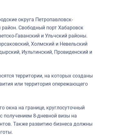
родские округа Петропавловск-
 район. Свободный порт Хабаровск
ветско-Гаванский и Ульчский районы.
орсаковский, Холмский и Невельский
дырский, Иультинский, Провиденский и
сятся территории, на которых созданы
звития или территория опережающего
о окна на границе, круглосуточный
с получением 8-дневной визы на
ентов. Также развитию бизнеса должны
готы.