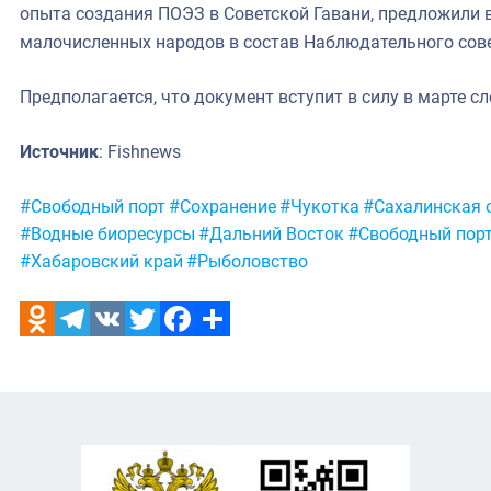
опыта создания ПОЭЗ в Советской Гавани, предложили 
малочисленных народов в состав Наблюдательного сове
Предполагается, что документ вступит в силу в марте с
Источник
: Fishnews
Метки:
#Свободный порт
#Сохранение
#Чукотка
#Сахалинская 
#Водные биоресурсы
#Дальний Восток
#Свободный пор
#Хабаровский край
#Рыболовство
Odnoklassniki
Telegram
VK
Twitter
Facebook
Отправить