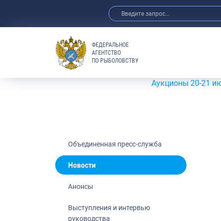
ФЕДЕРАЛЬНОЕ
АГЕНТСТВО
ПО РЫБОЛОВСТВУ
Новости
Анонсы
Аукционы 20-21 июля 2026
Выступления 
Обзор СМИ
Фотогалерея
Видео
Объединенная пресс-служба
Отраслевые 
Новости
Выставки и 
Анонсы
Научно-практ
Рыбоохрана 
Выступления и интервью
руководства