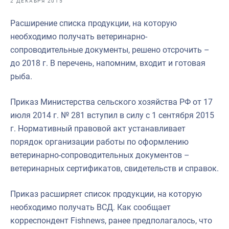
2 ДЕКАБРЯ 2015
Отраслевые СМИ
Расширение списка продукции, на которую
Выставки и конференции
необходимо получать ветеринарно-
Научно-практическая литература
сопроводительные документы, решено отсрочить –
до 2018 г. В перечень, напомним, входит и готовая
Рыбоохрана России
рыба.
Отрасль в цифрах
Приказ Министерства сельского хозяйства РФ от 17
Инфографика
июля 2014 г. № 281 вступил в силу с 1 сентября 2015
Большая африканская экспедиция
г. Нормативный правовой акт устанавливает
порядок организации работы по оформлению
Укрепление духовно-нравственных ценностей
ветеринарно-сопроводительных документов –
События в России и мире
ветеринарных сертификатов, свидетельств и справок.
Приказ расширяет список продукции, на которую
необходимо получать ВСД. Как сообщает
корреспондент Fishnews, ранее предполагалось, что