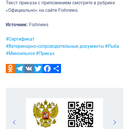
Текст приказа с приложением смотрите в рубрике
«Официально» на сайте Fishnews.
Источник:
Fishnews
Метки:
#Сертификат
#Ветеринарно-сопроводительные документы
#Рыба
#Минсельхоз
#Приказ
Odnoklassniki
Telegram
VK
Twitter
Facebook
Отправить