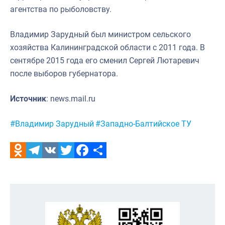
агентства по рыболовству.
Владимир Зарудный был министром сельского
хозяйства Калининградской области с 2011 года. В
сентябре 2015 года его сменил Сергей Лютаревич
после выборов губернатора.
Источник
: news.mail.ru
Метки:
#Владимир Зарудный
#Западно-Балтийское ТУ
Odnoklassniki
Telegram
VK
Twitter
Facebook
Отправить