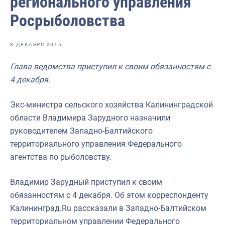
регионального управления
Отраслевые СМИ
Росрыболовства
Выставки и конференции
Научно-практическая литература
8 ДЕКАБРЯ 2015
Рыбоохрана России
Глава ведомства приступил к своим обязанностям с
4 декабря.
Отрасль в цифрах
Инфографика
Экс-министра сельского хозяйства Калининградской
области Владимира Зарудного назначили
Большая африканская экспедиция
руководителем Западно-Балтийского
Укрепление духовно-нравственных ценностей
территориального управления Федерального
агентства по рыболовству.
События в России и мире
Владимир Зарудный приступил к своим
обязанностям с 4 декабря. Об этом корреспонденту
Калининград.Ru рассказали в Западно-Балтийском
территориальном управлении Федерального