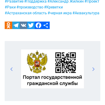
Метки:
#Развитие
#Поддержка
#Александр Жилкин
#Проект
#Раки
#производство
#Креветки
#Астраханская область
#черная икра
#Аквакультура
Odnoklassniki
Telegram
VK
Twitter
Facebook
Отправить