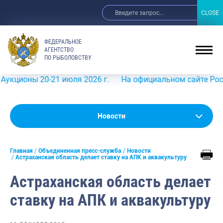
CLOSE
CLOSE
ФЕДЕРАЛЬНОЕ
АГЕНТСТВО
ПО РЫБОЛОВСТВУ
оны 20-21 июля 2026 г.
На официальном сайте Росрыбол
Новости
Новости
Анонсы
Главная
Объединенная пресс-служба
Новости
Выступления и интервью руководства
Астраханская область делает ставку на АПК и аквакультуру
Обзор СМИ
Астраханская область делает
Фотогалерея
ставку на АПК и аквакультуру
Видео