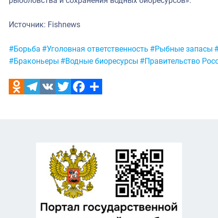
рыболовства и сохранения водных биоресурсов».
Источник: Fishnews
Метки:
#Борьба
#Уголовная ответственность
#Рыбные запасы
#Браконьеры
#Водные биоресурсы
#Правительство Рос
Odnoklassniki
Telegram
VK
Twitter
Facebook
Отправить