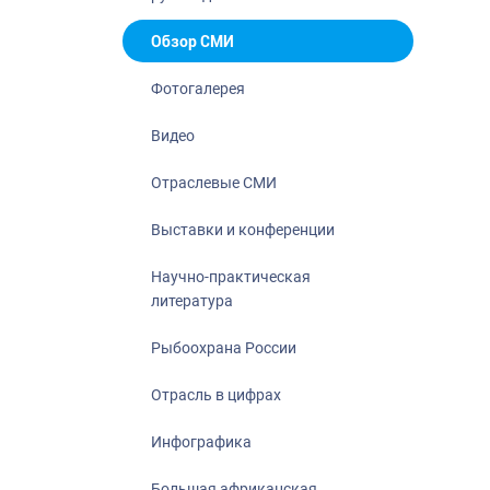
Отрасль в ци
Инфографика
Обзор СМИ
Большая афр
Фотогалерея
Укрепление д
ценностей
Видео
События в Ро
Отраслевые СМИ
Выставки и конференции
Научно-практическая
литература
Рыбоохрана России
Отрасль в цифрах
Инфографика
Большая африканская