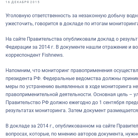
фрах
16 ДЕКАБРЯ 2015
Уголовную ответственность за незаконную добычу вод
иканская экспедиция
ужесточить, говорится в докладе по итогам мониторинга
уховно-нравственных
На сайте Правительства опубликовали доклад о резуль
ссии и мире
Федерации за 2014 г. В документе нашли отражение и в
корреспондент Fishnews.
Напомним, что мониторинг правоприменения осуществля
президента РФ. Федеральные ведомства должны приним
меры по устранению выявленных в ходе мониторинга не
правоприменительной деятельности. Основная цель – у
Правительство РФ должно ежегодно до 1 сентября пред
результатах мониторинга. Затем документ размещается 
В докладе за 2014 г., опубликованном на сайте Правител
вопросах, которые, по мнению авторов документа, нуж