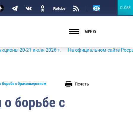
Версия
CLOSE
CLOSE
для
слабовидящих
МЕНЮ
0-21 июля 2026 г.
На официальном сайте Росрыболовств
Печать
о борьбе с браконьерством
 о борьбе с