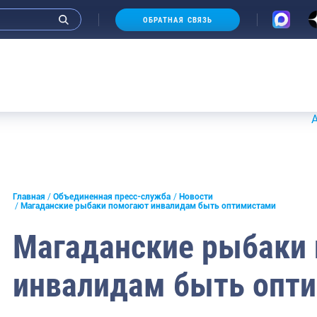
ОБРАТНАЯ СВЯЗЬ
Аукционы
и интервью руководства
Главная
Объединенная пресс-служба
Новости
Магаданские рыбаки помогают инвалидам быть оптимистами
СМИ
Магаданские рыбаки
конференции
инвалидам быть опт
ическая литература
России