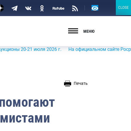
Версия
CLOSE
CLOSE
для
слабовидящих
МЕНЮ
 20-21 июля 2026 г.
На официальном сайте Росрыболовст
Печать
 помогают
имистами