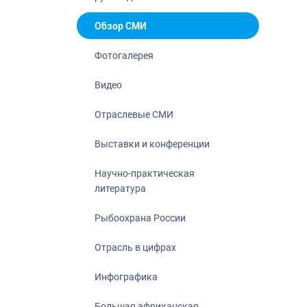
Отрасль в ци
Инфографика
Обзор СМИ
Большая афр
Фотогалерея
Укрепление д
ценностей
Видео
События в Ро
Отраслевые СМИ
Выставки и конференции
Научно-практическая
литература
Рыбоохрана России
Отрасль в цифрах
Инфографика
Большая африканская