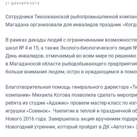
фрах
21 ДЕКАБРЯ 2015
Сотрудники Тихоокеанской рыбопромышленной компан
иканская экспедиция
Магадана организовали для инвалидов праздник «Когда
уховно-нравственных
В рамках декады людей с ограниченными возможностя
ссии и мире
школ № 4 и 15, а также Эколого-биологического лицея
День инвалидов, отмечаемый во всем мире по решению 
в Магаданской области рыбодобывающего предприятия,
больше внимания людям, остро в нуждающимся в помощ
Благотворительная помощь генерального директора «
компании» Михаила Котова позволила сделать меропри
ребята из студии «Адажио» провели мастер-класс по из
игрушки «Совенок». Чаепитие в теплой и праздничной о
Нового 2016 года. Завершилась акция вручением подар
Новогодний утренник, который пройдет в ДК «Автотэк» 2