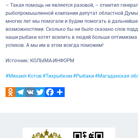
– Такая помощь не является разовой, – отметил генера
рыбопромышленной компании депутат областной Думы 
многих лет мы помогали и будем помогать в дальнейш
возможностями. Сколько бы ни было сказано слов подде
наши рыбаки хотят вселить в людей больше оптимизма 
успехов. А мы им в этом всегда поможем!
Источник: КОЛЫМА-ИНФОРМ
Метки:
#Михаил Котов
#Тихрыбком
#Рыбаки
#Магаданская об
Odnoklassniki
Telegram
VK
Twitter
Facebook
Отправить