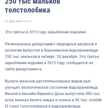
250 тыс мальков
Отраслевые СМИ
толстолобика
Выставки и конференции
Научно-практическая литература
25 ДЕКАБРЯ 2015
Рыбоохрана России
Это третье в 2015 году зарыбление водоема.
Отрасль в цифрах
Региональных департамент природных ресурсов и
Инфографика
экологии выпустил в Воронежское водохранилище
250 тыс. мальков в четверг, 24 декабря. Это третье
Большая африканская экспедиция
зарыбление водоема в 2015 году, сообщается на
Укрепление духовно-нравственных ценностей
сайте департамента.
События в России и мире
Выпуск мальков растительноядных видов рыб
улучшит экологическое состояние водохранилища.
Весной в бассейн Верхнего Дона выпустили 300 тыс.
штук малька белого амура и сазана и 36 тыс. особей
(9 тонн) толстолобиков в водохранилище.