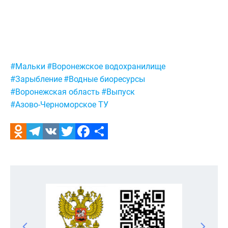
Метки:
#Мальки
#Воронежское водохранилище
#Зарыбление
#Водные биоресурсы
#Воронежская область
#Выпуск
#Азово-Черноморское ТУ
Odnoklassniki
Telegram
VK
Twitter
Facebook
Отправить