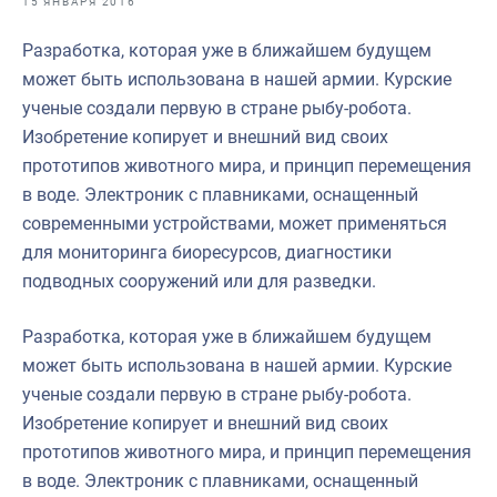
15 ЯНВАРЯ 2016
Отраслевые СМИ
Разработка, которая уже в ближайшем будущем
Выставки и конференции
может быть использована в нашей армии. Курские
Научно-практическая литература
ученые создали первую в стране рыбу-робота.
Изобретение копирует и внешний вид своих
Рыбоохрана России
прототипов животного мира, и принцип перемещения
Отрасль в цифрах
в воде. Электроник с плавниками, оснащенный
современными устройствами, может применяться
Инфографика
для мониторинга биоресурсов, диагностики
Большая африканская экспедиция
подводных сооружений или для разведки.
Укрепление духовно-нравственных ценностей
Разработка, которая уже в ближайшем будущем
События в России и мире
может быть использована в нашей армии. Курские
ученые создали первую в стране рыбу-робота.
Изобретение копирует и внешний вид своих
прототипов животного мира, и принцип перемещения
в воде. Электроник с плавниками, оснащенный