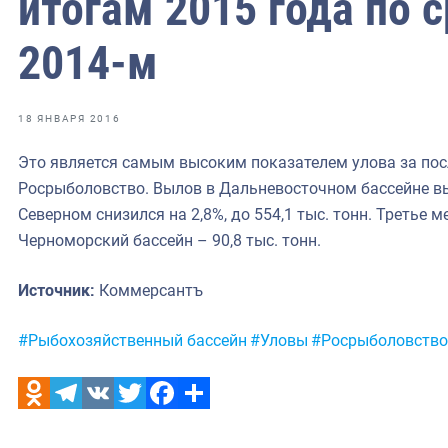
итогам 2015 года по 
фрах
2014-м
иканская экспедиция
уховно-нравственных
18 ЯНВАРЯ 2016
ссии и мире
Это является самым высоким показателем улова за пос
Росрыболовство. Вылов в Дальневосточном бассейне выро
Северном снизился на 2,8%, до 554,1 тыс. тонн. Третье 
Черноморский бассейн – 90,8 тыс. тонн.
Источник:
Коммерсантъ
Метки:
#Рыбохозяйственный бассейн
#Уловы
#Росрыболовство
Odnoklassniki
Telegram
VK
Twitter
Facebook
Отправить