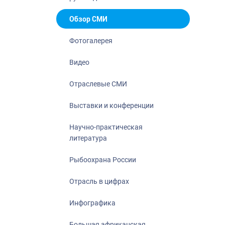
Отрасль в ци
Инфографика
Обзор СМИ
Большая афр
Фотогалерея
Укрепление д
ценностей
Видео
События в Ро
Отраслевые СМИ
Выставки и конференции
Научно-практическая
литература
Рыбоохрана России
Отрасль в цифрах
Инфографика
Большая африканская