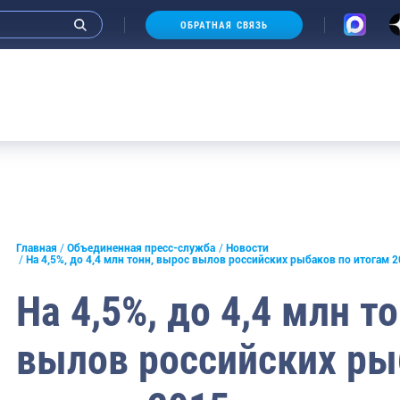
ОБРАТНАЯ СВЯЗЬ
Аукцион
и интервью руководства
Главная
Объединенная пресс-служба
Новости
На 4,5%, до 4,4 млн тонн, вырос вылов российских рыбаков по итогам 
СМИ
На 4,5%, до 4,4 млн т
конференции
вылов российских ры
ическая литература
России