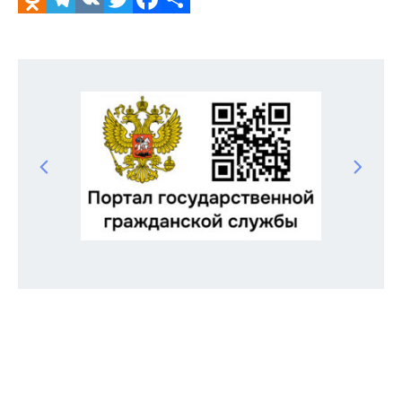
Odnoklassniki
Telegram
VK
Twitter
Facebook
Отправить