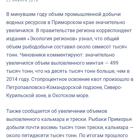
22 ЯНВАРЯ 2016
Отраслевые СМИ
В минувшем году объем промышленной добычи
Выставки и конференции
водных ресурсов в Приморском крае значительно
Научно-практическая литература
увеличился. В правительстве региона корреспондент
издания «Экология регионов» узнал, что общий
Рыбоохрана России
объем рыбодобычи составил около семисот тысяч
Отрасль в цифрах
тонн. Чиновники комментируют: значительно
увеличился объем выловленного минтая — 499
Инфографика
тысяч тонн, что на десять тысяч тонн больше, чем в
Большая африканская экспедиция
2014 году. Стопроцентное освоение квот произошло в
Петропавловско-Командорской подзоне, Северо-
Укрепление духовно-нравственных ценностей
Курильской зоне, в Охотском море.
События в России и мире
Также сообщается об увеличении объемов
выловленного кальмара и трески. Рыбаки Приморья
добыли почти восемь тысяч тонн трески, кальмара —
около пятидесяти тысяч тонн. По итогам прошлого