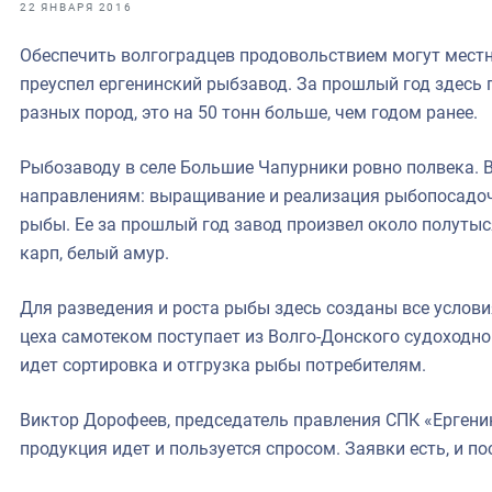
фрах
22 ЯНВАРЯ 2016
Обеспечить волгоградцев продовольствием могут местн
иканская экспедиция
преуспел ергенинский рыбзавод. За прошлый год здесь 
уховно-нравственных
разных пород, это на 50 тонн больше, чем годом ранее.
ссии и мире
Рыбозаводу в селе Большие Чапурники ровно полвека. В
направлениям: выращивание и реализация рыбопосадочн
рыбы. Ее за прошлый год завод произвел около полутыс
карп, белый амур.
Для разведения и роста рыбы здесь созданы все условия
цеха самотеком поступает из Волго-Донского судоходно
идет сортировка и отгрузка рыбы потребителям.
Виктор Дорофеев, председатель правления СПК «Ергенин
продукция идет и пользуется спросом. Заявки есть, и п