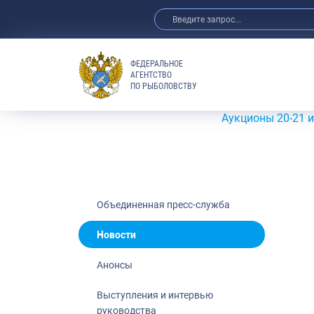
ФЕДЕРАЛЬНОЕ
АГЕНТСТВО
ПО РЫБОЛОВСТВУ
Новости
Анонсы
Аукционы 20-21 июля 202
Выступления 
Обзор СМИ
Фотогалерея
Видео
Объединенная пресс-служба
Отраслевые 
Новости
Выставки и 
Анонсы
Научно-практ
Рыбоохрана 
Выступления и интервью
руководства