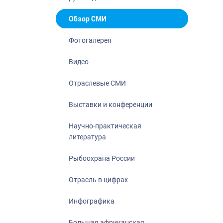
Отрасль в ци
Инфографика
Обзор СМИ
Большая афр
Фотогалерея
Укрепление д
ценностей
Видео
События в Ро
Отраслевые СМИ
Выставки и конференции
Научно-практическая
литература
Рыбоохрана России
Отрасль в цифрах
Инфографика
Большая африканская