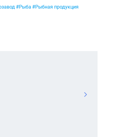
озавод
#Рыба
#Рыбная продукция