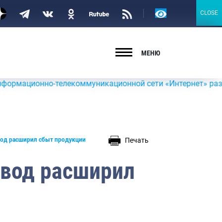
Версия
CLOSE
CLOSE
для
слабовидящих
МЕНЮ
онно-телекоммуникационной сети «Интернет» размещена ин
Печать
од расширил сбыт продукции
авод расширил