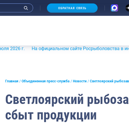
ОБРАТНАЯ СВЯЗЬ
6 г.
На официальном сайте Росрыболовства в информаци
и интервью руководства
Главная
Объединенная пресс-служба
Новости
Светлоярский рыбозав
СМИ
Светлоярский рыбоз
конференции
сбыт продукции
ическая литература
России