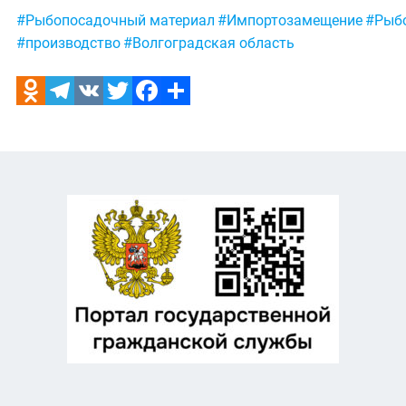
Метки:
#Рыбопосадочный материал
#Импортозамещение
#Рыб
#производство
#Волгоградская область
Odnoklassniki
Telegram
VK
Twitter
Facebook
Отправить