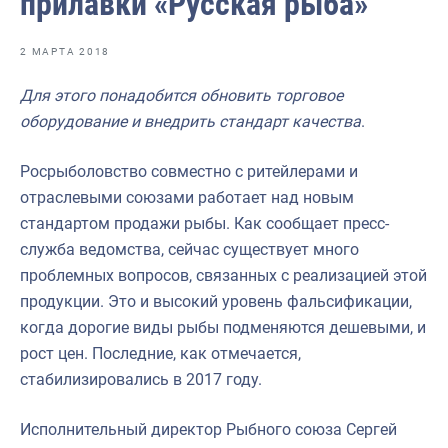
прилавки «Русская рыба»
Отраслевые СМИ
Выставки и конференции
2 МАРТА 2018
Научно-практическая литература
Для этого понадобится обновить торговое
оборудование и внедрить стандарт качества
.
Рыбоохрана России
Отрасль в цифрах
Росрыболовство совместно с ритейлерами и
отраслевыми союзами работает над новым
Инфографика
стандартом продажи рыбы. Как сообщает пресс-
Большая африканская экспедиция
служба ведомства, сейчас существует много
проблемных вопросов, связанных с реализацией этой
Укрепление духовно-нравственных ценностей
продукции. Это и высокий уровень фальсификации,
События в России и мире
когда дорогие виды рыбы подменяются дешевыми, и
рост цен. Последние, как отмечается,
стабилизировались в 2017 году.
Исполнительный директор Рыбного союза Сергей