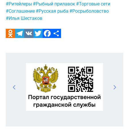
Метки:
#Ритейлеры
#Рыбный прилавок
#Торговые сети
#Соглашение
#Русская рыба
#Росрыболовство
#Илья Шестаков
Odnoklassniki
Telegram
VK
Twitter
Facebook
Отправить