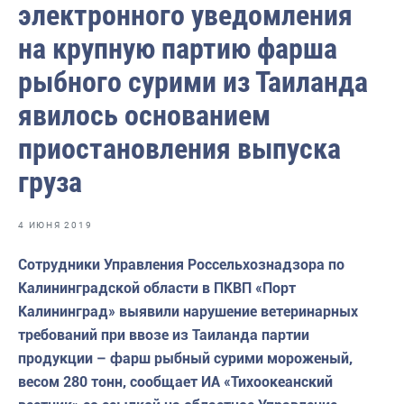
электронного уведомления
Отраслевые СМИ
на крупную партию фарша
Выставки и конференции
рыбного сурими из Таиланда
Научно-практическая литература
явилось основанием
Рыбоохрана России
приостановления выпуска
Отрасль в цифрах
груза
Инфографика
Большая африканская экспедиция
4 ИЮНЯ 2019
Укрепление духовно-нравственных ценностей
Сотрудники Управления Россельхознадзора по
События в России и мире
Калининградской области в ПКВП «Порт
Калининград» выявили нарушение ветеринарных
требований при ввозе из Таиланда партии
продукции – фарш рыбный сурими мороженый,
весом 280 тонн, сообщает ИА «Тихоокеанский