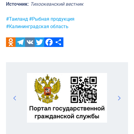
Источник:
Тихоокеанский вестник
Метки:
#Таиланд
#Рыбная продукция
#Калининградская область
Odnoklassniki
Telegram
VK
Twitter
Facebook
Отправить