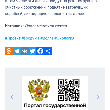
в том числе эти деньги пойдут на реконструкцию
очистных сооружений, поднятие затонувших
кораблей, ликвидацию свалок и так далее.
Источник:
Парламентская газета
Метки:
#Проект
#Госдума
#Волга
#Экология
Odnoklassniki
Telegram
VK
Twitter
Facebook
Отправить