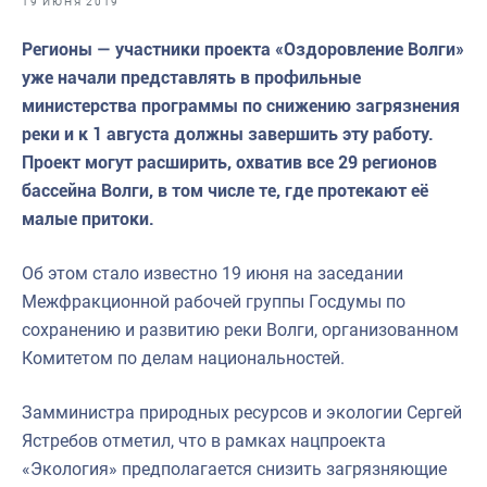
19 ИЮНЯ 2019
Отраслевые СМИ
Регионы — участники проекта «Оздоровление Волги»
Выставки и конференции
уже начали представлять в профильные
Научно-практическая литература
министерства программы по снижению загрязнения
реки и к 1 августа должны завершить эту работу.
Рыбоохрана России
Проект могут расширить, охватив все 29 регионов
Отрасль в цифрах
бассейна Волги, в том числе те, где протекают её
малые притоки.
Инфографика
Большая африканская экспедиция
Об этом стало известно 19 июня на заседании
Межфракционной рабочей группы Госдумы по
Укрепление духовно-нравственных ценностей
сохранению и развитию реки Волги, организованном
События в России и мире
Комитетом по делам национальностей.
Замминистра природных ресурсов и экологии Сергей
Ястребов отметил, что в рамках нацпроекта
«Экология» предполагается снизить загрязняющие