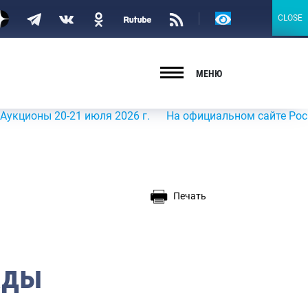
Версия
CLOSE
CLOSE
для
слабовидящих
МЕНЮ
ы 20-21 июля 2026 г.
На официальном сайте Росрыболовс
Печать
ады