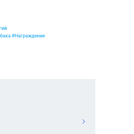
гий
бака
#Награждение