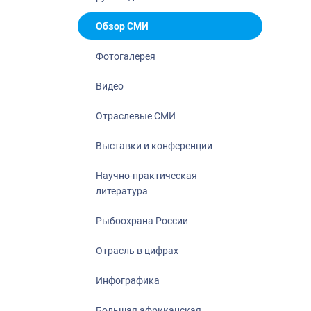
Отрасль в ци
Инфографика
Обзор СМИ
Большая афр
Фотогалерея
Укрепление д
ценностей
Видео
События в Ро
Отраслевые СМИ
Выставки и конференции
Научно-практическая
литература
Рыбоохрана России
Отрасль в цифрах
Инфографика
Большая африканская