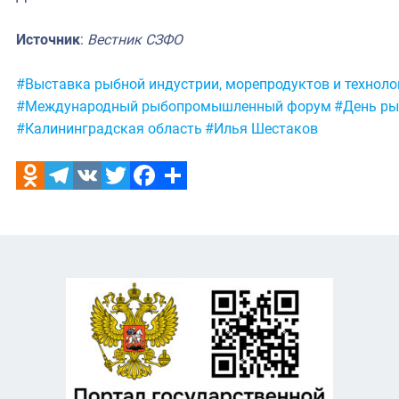
Источник
:
Вестник СЗФО
Метки:
#Выставка рыбной индустрии, морепродуктов и техноло
#Международный рыбопромышленный форум
#День ры
#Калининградская область
#Илья Шестаков
Odnoklassniki
Telegram
VK
Twitter
Facebook
Отправить