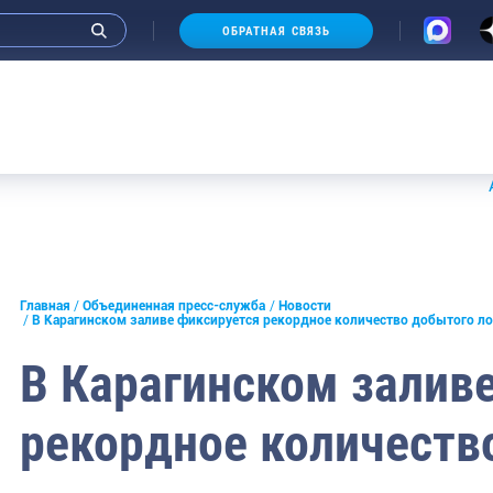
ОБРАТНАЯ СВЯЗЬ
Аукционы
и интервью руководства
Главная
Объединенная пресс-служба
Новости
В Карагинском заливе фиксируется рекордное количество добытого л
СМИ
В Карагинском залив
конференции
рекордное количеств
ическая литература
России