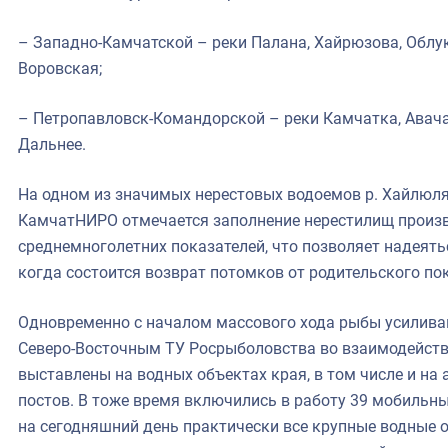
– Западно-Камчатской – реки Палана, Хайрюзова, Облук
Воровская;
– Петропавловск-Командорской – реки Камчатка, Авача,
Дальнее.
На одном из значимых нерестовых водоемов р. Хайлюля
КамчатНИРО отмечается заполнение нерестилищ произ
среднемноголетних показателей, что позволяет надеятьс
когда состоится возврат потомков от родительского по
Одновременно с началом массового хода рыбы усилива
Северо-Восточным ТУ Росрыболовства во взаимодейств
выставлены на водных объектах края, в том числе и на
постов. В тоже время включились в работу 39 мобильны
на сегодняшний день практически все крупные водные 