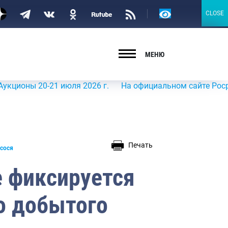
Версия
CLOSE
CLOSE
для
слабовидящих
МЕНЮ
 20-21 июля 2026 г.
На официальном сайте Росрыболовс
Печать
осося
е фиксируется
о добытого