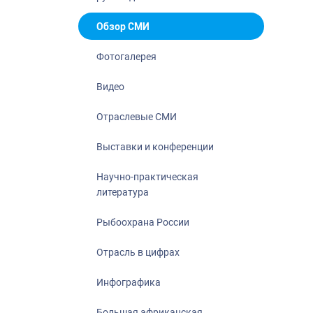
Отрасль в ци
Инфографика
Обзор СМИ
Большая афр
Фотогалерея
Укрепление д
ценностей
Видео
События в Ро
Отраслевые СМИ
Выставки и конференции
Научно-практическая
литература
Рыбоохрана России
Отрасль в цифрах
Инфографика
Большая африканская