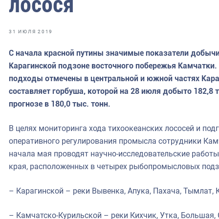
лосося
фрах
иканская экспедиция
31 ИЮЛЯ 2019
уховно-нравственных
С начала красной путины значимые показатели добычи
Карагинской подзоне восточного побережья Камчатки
ссии и мире
подходы отмечены в центральной и южной частях Кара
составляет горбуша, которой на 28 июля добыто 182,8 
прогнозе в 180,0 тыс. тонн.
В целях мониторинга хода тихоокеанских лососей и по
оперативного регулирования промысла сотрудники Ка
начала мая проводят научно-исследовательские работы
края, расположенных в четырех рыбопромысловых подз
– Карагинской – реки Вывенка, Апука, Пахача, Тымлат, 
– Камчатско-Курильской – реки Кихчик, Утка, Большая, 