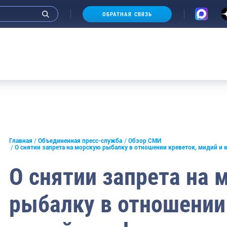
ОБРАТНАЯ СВЯЗЬ
Аукцион
и интервью руководства
Главная
Объединенная пресс-служба
Обзор СМИ
О снятии запрета на морскую рыбалку в отношении креветок, мидий и 
СМИ
О снятии запрета на 
конференции
рыбалку в отношении
ическая литература
России