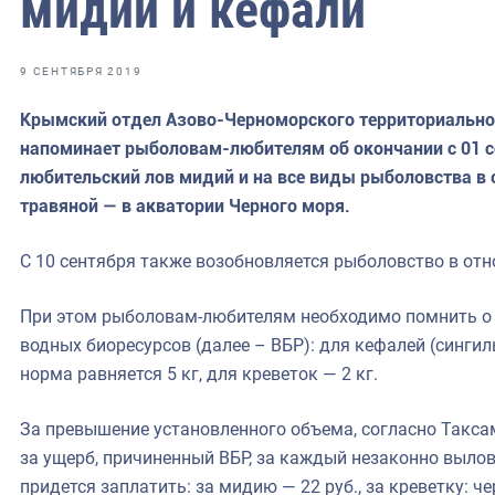
мидий и кефали
фрах
иканская экспедиция
9 СЕНТЯБРЯ 2019
уховно-нравственных
Крымский отдел Азово-Черноморского территориально
напоминает рыболовам-любителям об окончании с 01 с
ссии и мире
любительский лов мидий и на все виды рыболовства в 
травяной — в акватории Черного моря.
С 10 сентября также возобновляется рыболовство в от
При этом рыболовам-любителям необходимо помнить о
водных биоресурсов (далее – ВБР): для кефалей (сингиль
норма равняется 5 кг, для креветок — 2 кг.
За превышение установленного объема, согласно Такса
за ущерб, причиненный ВБР, за каждый незаконно выл
придется заплатить: за мидию — 22 руб., за креветку: ч