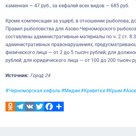
каменная — 47 руб., за кефалей всех видов — 685 руб.
Кроме компенсации за ущерб, в отношении рыболова, д
Правил рыболовства для Азово-Черноморского рыбохозя
составлены административные материалы по ч. 2 ст. 8.
административных правонарушениях, предусматриваю
физического лица — от 2 до 5 тысяч рублей; для должно
рублей; для юридического лица — от 100 до 200 тысяч р
Источник:
Город 24
Метки:
#Черноморская кефаль
#Мидии
#Креветки
#Крым
#Азо
Odnoklassniki
Telegram
VK
Twitter
Facebook
Отправить