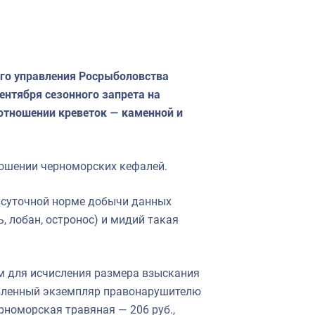
го управления Росрыболовства
ентября сезонного запрета на
отношении креветок — каменной и
ношении черноморских кефалей.
 суточной норме добычи данных
, лобан, остронос) и мидий такая
м для исчисления размера взыскания
овленный экземпляр правонарушителю
ерноморская травяная — 206 руб.,