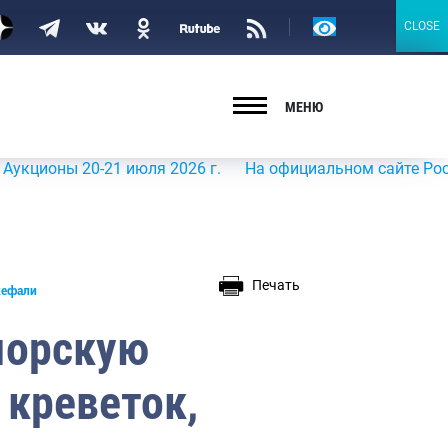
Версия
CLOSE
CLOSE
для
слабовидящих
МЕНЮ
ы 20-21 июля 2026 г.
На официальном сайте Росрыболовс
Печать
кефали
морскую
 креветок,