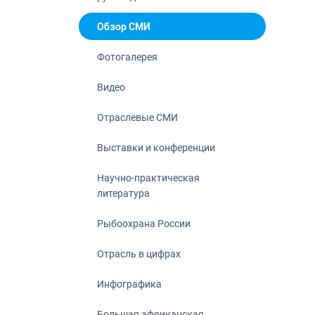
Отрасль в ци
Инфографика
Обзор СМИ
Большая афр
Фотогалерея
Укрепление д
ценностей
Видео
События в Ро
Отраслевые СМИ
Выставки и конференции
Научно-практическая
литература
Рыбоохрана России
Отрасль в цифрах
Инфографика
Большая африканская