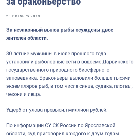
за браконьерство
Отраслевые СМИ
Выставки и конференции
23 ОКТЯБРЯ 2019
Научно-практическая литература
За незаконный вылов рыбы осуждены двое
жителей области.
Рыбоохрана России
Отрасль в цифрах
30-летние мужчины в июле прошлого года
установили рыболовные сети в водоёме Дарвинского
Инфографика
государственного природного биосферного
Большая африканская экспедиция
заповедника. Браконьеры выловили больше тысячи
экземпляров рыб, в том числе синца, судака, плотвы,
Укрепление духовно-нравственных ценностей
чехони и леща.
События в России и мире
Ущерб от улова превысил миллион рублей.
По информации СУ СК России по Ярославской
области, суд приговорил каждого к двум годам