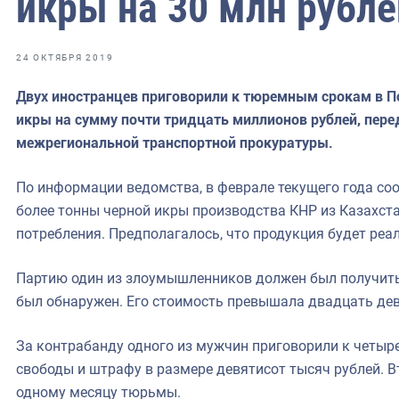
икры на 30 млн рубле
фрах
иканская экспедиция
24 ОКТЯБРЯ 2019
уховно-нравственных
Двух иностранцев приговорили к тюремным срокам в П
икры на сумму почти тридцать миллионов рублей, пер
ссии и мире
межрегиональной транспортной прокуратуры.
По информации ведомства, в феврале текущего года с
более тонны черной икры производства КНР из Казахст
потребления. Предполагалось, что продукция будет реа
Партию один из злоумышленников должен был получить
был обнаружен. Его стоимость превышала двадцать дев
За контрабанду одного из мужчин приговорили к четыр
свободы и штрафу в размере девятисот тысяч рублей. В
одному месяцу тюрьмы.