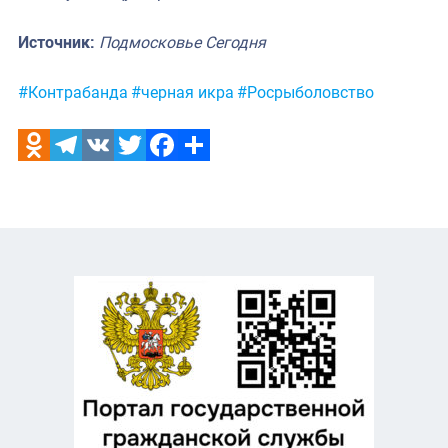
Источник:
Подмосковье Сегодня
Метки:
#Контрабанда
#черная икра
#Росрыболовство
Odnoklassniki
Telegram
VK
Twitter
Facebook
Отправить