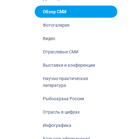
Отрасль в ци
Инфографика
Обзор СМИ
Большая афр
Фотогалерея
Укрепление д
ценностей
Видео
События в Ро
Отраслевые СМИ
Выставки и конференции
Научно-практическая
литература
Рыбоохрана России
Отрасль в цифрах
Инфографика
Большая африканская