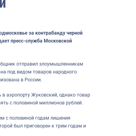
й
одмосковье за контрабанду черной
едает пресс-служба Московской
ообщник отправил злоумышленникам
ана под видом товаров народного
лизована в России.
 в аэропорту Жуковский, однако товар
ять с половиной миллионов рублей.
ем с половиной годам лишения
торой был приговорен к трем годам и