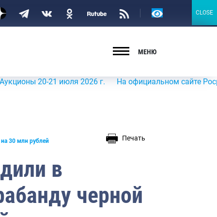
Версия
CLOSE
CLOSE
для
слабовидящих
МЕНЮ
ы 20-21 июля 2026 г.
На официальном сайте Росрыболовс
Печать
на 30 млн рублей
дили в
рабанду черной