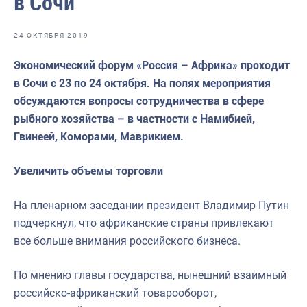
в Сочи
Отраслевые СМИ
Выставки и конференции
24 ОКТЯБРЯ 2019
Научно-практическая литература
Экономический форум «Россия – Африка» проходит
в Сочи с 23 по 24 октября. На полях мероприятия
Рыбоохрана России
обсуждаются вопросы сотрудничества в сфере
Отрасль в цифрах
рыбного хозяйства – в частности с Намибией,
Гвинеей, Коморами, Маврикием.
Инфографика
Большая африканская экспедиция
Увеличить объемы торговли
Укрепление духовно-нравственных ценностей
На пленарном заседании президент Владимир Путин
События в России и мире
подчеркнул, что африканские страны привлекают
все больше внимания российского бизнеса.
По мнению главы государства, нынешний взаимный
российско-африканский товарооборот,