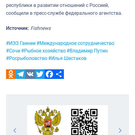
республики в развитии отношений с Россией,
сообщили в пресс-службе федерального агентства.
Источник:
Fishnews
Метки:
#ИЭЗ Гвинеи
#Международное сотрудничество
#Сочи
#Рыбное хозяйство
#Владимир Путин
#Росрыболовство
#Илья Шестаков
Odnoklassniki
Telegram
VK
Twitter
Facebook
Отправить