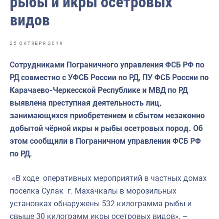
рыбы и икры осетровых
Отраслевые СМИ
видов
Выставки и конференции
Научно-практическая литература
25 ОКТЯБРЯ 2019
Рыбоохрана России
Сотрудниками Пограничного управления ФСБ РФ по
РД совместно с УФСБ России по РД, ПУ ФСБ России по
Отрасль в цифрах
Карачаево-Черкесской Республике и МВД по РД
Инфографика
выявлена преступная деятельность лиц,
занимающихся приобретением и сбытом незаконно
Большая африканская экспедиция
добытой чёрной икры и рыбы осетровых пород. Об
Укрепление духовно-нравственных ценностей
этом сообщили в Пограничном управлении ФСБ РФ
по РД.
События в России и мире
«В ходе оперативных мероприятий в частных домах
поселка Сулак г. Махачкалы в морозильных
установках обнаружены 532 килограмма рыбы и
свыше 30 килограмм икры осетровых видов», –