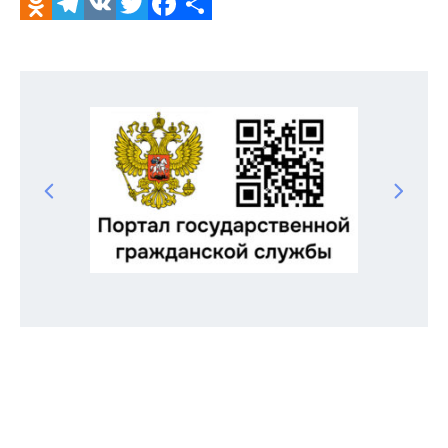
Odnoklassniki
Telegram
VK
Twitter
Facebook
Отправить