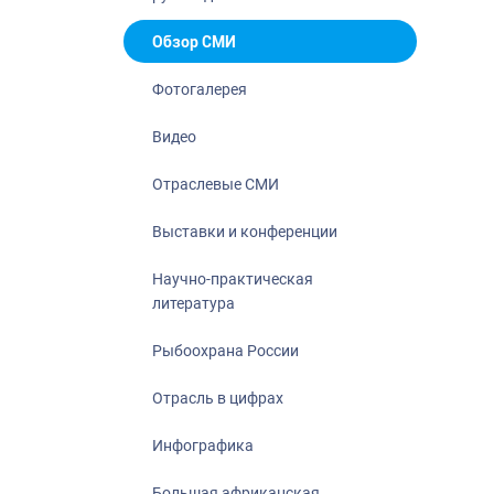
Отрасль в ци
Инфографика
Обзор СМИ
Большая афр
Фотогалерея
Укрепление д
ценностей
Видео
События в Ро
Отраслевые СМИ
Выставки и конференции
Научно-практическая
литература
Рыбоохрана России
Отрасль в цифрах
Инфографика
Большая африканская