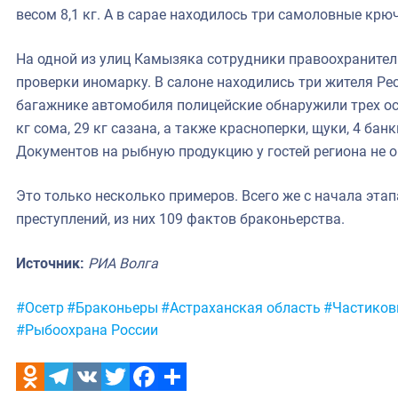
весом 8,1 кг. А в сарае находилось три самоловные крю
На одной из улиц Камызяка сотрудники правоохранител
проверки иномарку. В салоне находились три жителя Ре
багажнике автомобиля полицейские обнаружили трех осе
кг сома, 29 кг сазана, а также красноперки, щуки, 4 бан
Документов на рыбную продукцию у гостей региона не о
Это только несколько примеров. Всего же с начала эта
преступлений, из них 109 фактов браконьерства.
Источник:
РИА Волга
Метки:
#Осетр
#Браконьеры
#Астраханская область
#Частиков
#Рыбоохрана России