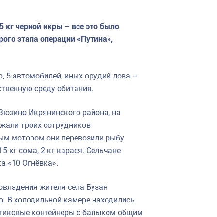
5 кг черной икры – все это было
ого этапа операции «Путина»,
р, 5 автомобилей, иных орудий лова –
ственную среду обитания.
Зюзино Икрянинского района, на
ржали троих сотрудников
ным мотором они перевозили рыбу
15 кг сома, 2 кг карася. Сельчане
ка «10 Огнёвка».
овладения жителя села Бузан
о. В холодильной камере находились
стиковые контейнеры с балыком общим