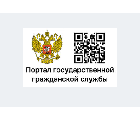
Odnoklassniki
Telegram
VK
Twitter
Facebook
Отправить