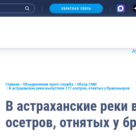
ОБРАТНАЯ СВЯЗЬ
Аукционы
и интервью руководства
Главная
Объединенная пресс-служба
Обзор СМИ
В астраханские реки выпустили 177 осетров, отнятых у браконьеров
СМИ
В астраханские реки 
конференции
осетров, отнятых у б
ическая литература
России