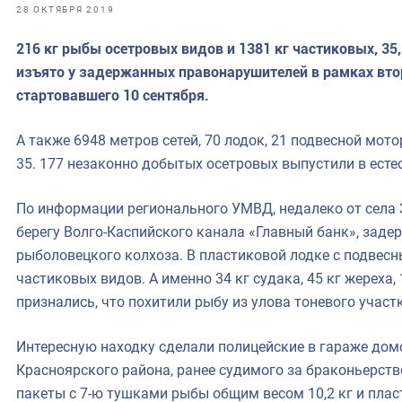
фрах
28 ОКТЯБРЯ 2019
216 кг рыбы осетровых видов и 1381 кг частиковых, 35,
иканская экспедиция
изъято у задержанных правонарушителей в рамках втор
уховно-нравственных
стартовавшего 10 сентября.
ссии и мире
А также 6948 метров сетей, 70 лодок, 21 подвесной мото
35. 177 незаконно добытых осетровых выпустили в есте
По информации регионального УМВД, недалеко от села 
берегу Волго-Каспийского канала «Главный банк», заде
рыболовецкого колхоза. В пластиковой лодке с подвес
частиковых видов. А именно 34 кг судака, 45 кг жереха, 
признались, что похитили рыбу из улова тоневого участ
Интересную находку сделали полицейские в гараже дом
Красноярского района, ранее судимого за браконьерств
пакеты с 7-ю тушками рыбы общим весом 10,2 кг и пла