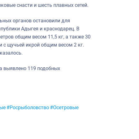
чковые снасти и шесть плавных сетей.
ьных органов остановили для
спублики Адыгея и краснодарец. В
тров общим весом 11,5 кг, а также 30
ки с щучьей икрой общим весом 2 кг.
казалось.
па выявлено 119 подобных
ые
#Росрыболовство
#Осетровые