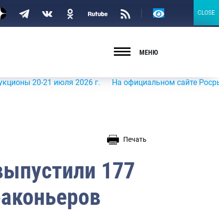
Версия
CLOSE
CLOSE
для
слабовидящих
МЕНЮ
 20-21 июля 2026 г.
На официальном сайте Росрыболовст
Печать
выпустили 177
раконьеров