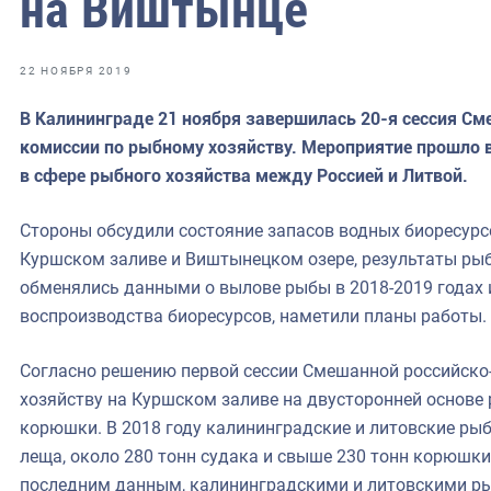
на Виштынце
фрах
иканская экспедиция
22 НОЯБРЯ 2019
уховно-нравственных
В Калининграде 21 ноября завершилась 20-я сессия С
комиссии по рыбному хозяйству. Мероприятие прошло в
ссии и мире
в сфере рыбного хозяйства между Россией и Литвой.
Стороны обсудили состояние запасов водных биоресурс
Куршском заливе и Виштынецком озере, результаты ры
обменялись данными о вылове рыбы в 2018-2019 годах 
воспроизводства биоресурсов, наметили планы работы.
Согласно решению первой сессии Смешанной российско
хозяйству на Куршском заливе на двусторонней основе 
корюшки. В 2018 году калининградские и литовские рыб
леща, около 280 тонн судака и свыше 230 тонн корюшки
последним данным, калининградскими и литовскими ры