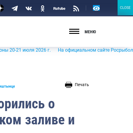
Версия
CLOSE
CLOSE
для
слабовидящих
МЕНЮ
1 июля 2026 г.
На официальном сайте Росрыболовства в
Печать
Виштынце
орились о
ком заливе и