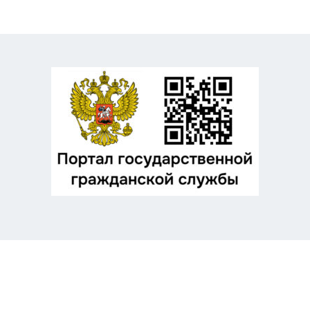
Odnoklassniki
Telegram
VK
Twitter
Facebook
Отправить