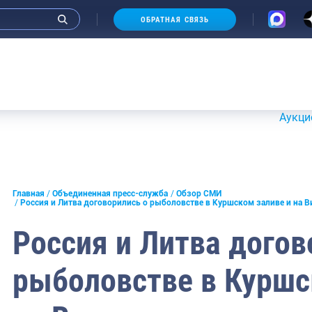
ОБРАТНАЯ СВЯЗЬ
Аукционы 20-2
и интервью руководства
Главная
Объединенная пресс-служба
Обзор СМИ
Россия и Литва договорились о рыболовстве в Куршском заливе и на 
СМИ
Россия и Литва догов
конференции
рыболовстве в Куршс
ическая литература
России