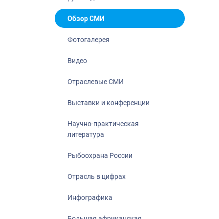
Отрасль в ци
Инфографика
Обзор СМИ
Большая афр
Фотогалерея
Укрепление д
ценностей
Видео
События в Ро
Отраслевые СМИ
Выставки и конференции
Научно-практическая
литература
Рыбоохрана России
Отрасль в цифрах
Инфографика
Большая африканская