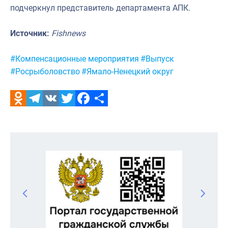
подчеркнул представитель департамента АПК.
Источник:
Fishnews
Метки:
#Компенсационные мероприятия
#Выпуск
#Росрыболовство
#Ямало-Ненецкий округ
Odnoklassniki
Telegram
VK
Twitter
Facebook
Отправить