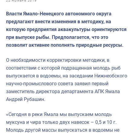
22 НОЯБРЯ 2019
Отраслевые СМИ
Власти Ямало-Ненецкого автономного округа
Выставки и конференции
предлагают внести изменения в методику, на
Научно-практическая литература
которую предприятия аквакультуры ориентируются
при выпуске рыбы. Предполагается, что это
Рыбоохрана России
позволит активнее пополнять природные ресурсы.
Отрасль в цифрах
О необходимости корректировки методики, в
Инфографика
соответствии с которой подращенная молодь рыб
Большая африканская экспедиция
выпускается в водоемы, на заседании Нижнеобского
научно-промыслового совета заявил первый
Укрепление духовно-нравственных ценностей
заместитель директора департамента АПК Ямала
События в России и мире
Андрей Рубашин.
«Сегодня в реки Ямала мы выпускаем молодь
муксуна и чира только двух навесок – 0,5 и 10 г.
Молодь другой массы выпускаться в водоемы не