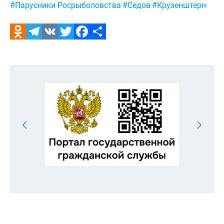
#Парусники Росрыболовства
#Седов
#Крузенштерн
Odnoklassniki
Telegram
VK
Twitter
Facebook
Отправить