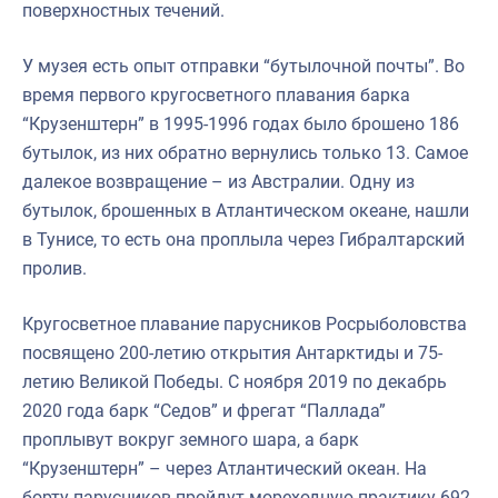
поверхностных течений.
У музея есть опыт отправки “бутылочной почты”. Во
время первого кругосветного плавания барка
“Крузенштерн” в 1995-1996 годах было брошено 186
бутылок, из них обратно вернулись только 13. Самое
далекое возвращение – из Австралии. Одну из
бутылок, брошенных в Атлантическом океане, нашли
в Тунисе, то есть она проплыла через Гибралтарский
пролив.
Кругосветное плавание парусников Росрыболовства
посвящено 200-летию открытия Антарктиды и 75-
летию Великой Победы. С ноября 2019 по декабрь
2020 года барк “Седов” и фрегат “Паллада”
проплывут вокруг земного шара, а барк
“Крузенштерн” – через Атлантический океан. На
борту парусников пройдут мореходную практику 692