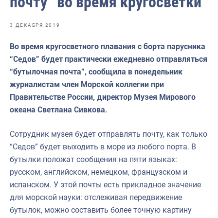
почту” во время кругосветки
Отраслевые СМИ
Выставки и конференции
3 ДЕКАБРЯ 2019
Научно-практическая литература
Во время кругосветного плавания с борта парусника
“Седов” будет практически ежедневно отправляться
Рыбоохрана России
“бутылочная почта”, сообщила в понедельник
Отрасль в цифрах
журналистам член Морской коллегии при
Правительстве России, директор Музея Мирового
Инфографика
океана Светлана Сивкова.
Большая африканская экспедиция
Сотрудник музея будет отправлять почту, как только
Укрепление духовно-нравственных ценностей
“Седов” будет выходить в море из любого порта. В
События в России и мире
бутылки положат сообщения на пяти языках:
русском, английском, немецком, французском и
испанском. У этой почты есть прикладное значение
для морской науки: отслеживая передвижение
бутылок, можно составить более точную картину