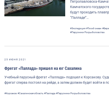
Петропавловска-Камчатс
Камчатского государств
будут проходить плавпр
“Палладе”…
#Экспедиция
#Тихий океан
#Бери
#Парусники Росрыболовства
25 ИЮНЯ 2021
Фрегат «Паллада» пришел на юг Сахалина
Учебный парусный фрегат «Паллада» подошел к Корсакову. Судно
фрегат сперва постоял на рейде, а затем должен будет войти в 
#Корсаков
#Сахалинская область
#Паллада
#Парусники Росрыболовства