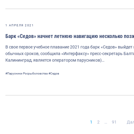
1 АПРЕЛЯ 2021
Барк «Седов» начнет летнюю навигацию несколько поз
В свое первое учебное плавание 2021 года барк «Седов» выйдет 
обычных сроков, сообщила «Интерфаксу» пресс-секретарь Балт
Калининград, является оператором парусников)…
#Парусники Росрыболовства
#Седов
Нави
1
2
…
91
Да