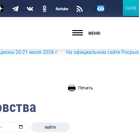
Версия
CLOSE
CLOSE
для
слабовидящих
МЕНЮ
-21 июля 2026 г.
На официальном сайте Росрыболовства 
Печать
овства
НАЙТИ