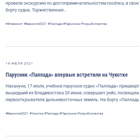
провели экскурсию по достопримечательностям посёлка, в свою
борту судна. Торжественная…
#Эгвекинот
#Берингия2021
#Паллада
#Парусники Росрыболовства
19 ИЮЛЯ 2021
Парусник «Паллада» впервые встретили на Чукотке
Накануне, 17 июля, учебное парусное судно «Паллада» пришварт
вышедший из Владивостока 20 июня, совершает рейс, посвящен
первооткрывателя дальневосточных земель. На борту «Паллады
#Берингия2021
#Чукотка
#Паллада
#Парусники Росрыболовства