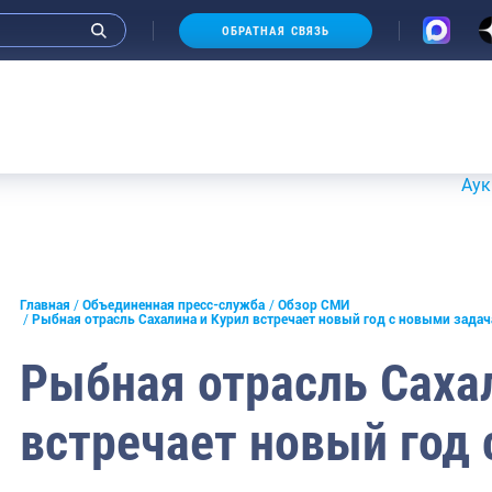
ОБРАТНАЯ СВЯЗЬ
Аукционы 20
и интервью руководства
Главная
Объединенная пресс-служба
Обзор СМИ
Рыбная отрасль Сахалина и Курил встречает новый год с новыми зада
СМИ
Рыбная отрасль Саха
конференции
встречает новый год
ическая литература
России