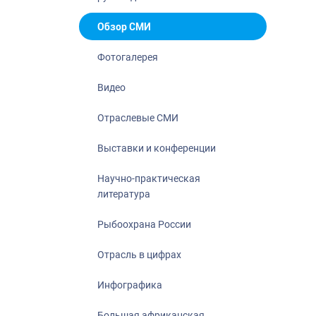
Отрасль в ци
Инфографика
Обзор СМИ
Большая афр
Фотогалерея
Укрепление д
ценностей
Видео
События в Ро
Отраслевые СМИ
Выставки и конференции
Научно-практическая
литература
Рыбоохрана России
Отрасль в цифрах
Инфографика
Большая африканская