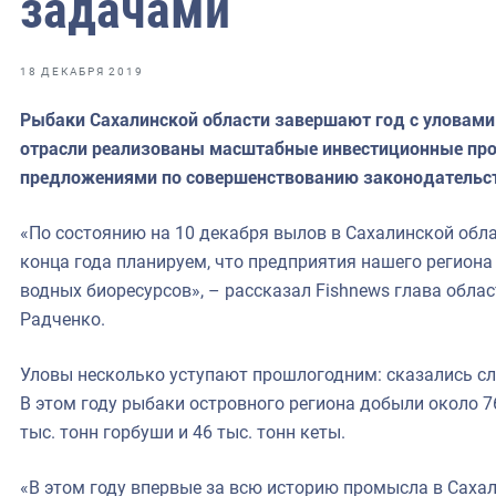
задачами
фрах
иканская экспедиция
18 ДЕКАБРЯ 2019
уховно-нравственных
Рыбаки Сахалинской области завершают год с уловами б
отрасли реализованы масштабные инвестиционные прое
ссии и мире
предложениями по совершенствованию законодательс
«По состоянию на 10 декабря вылов в Сахалинской облас
конца года планируем, что предприятия нашего региона
водных биоресурсов», – рассказал Fishnews глава обла
Радченко.
Уловы несколько уступают прошлогодним: сказались сл
В этом году рыбаки островного региона добыли около 76
тыс. тонн горбуши и 46 тыс. тонн кеты.
«В этом году впервые за всю историю промысла в Саха