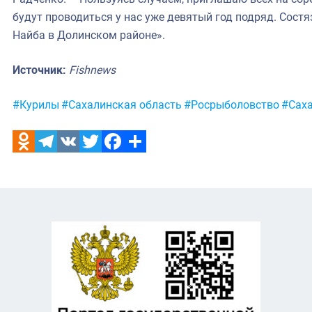
будут проводиться у нас уже девятый год подряд. Состя
Найба в Долинском районе».
Источник:
Fishnews
Метки:
#Курилы
#Сахалинская область
#Росрыболовство
#Саха
Odnoklassniki
Telegram
VK
Twitter
Facebook
Отправить