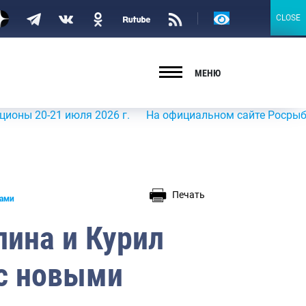
Версия
CLOSE
CLOSE
для
слабовидящих
МЕНЮ
-21 июля 2026 г.
На официальном сайте Росрыболовства
Печать
чами
лина и Курил
 с новыми