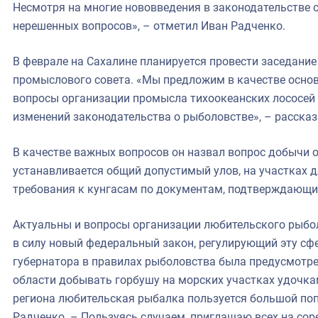
Несмотря на многие нововведения в законодательстве о
нерешенных вопросов», – отметил Иван Радченко.
В феврале на Сахалине планируется провести заседание
промыслового совета. «Мы предложим в качестве осно
вопросы организации промысла тихоокеанских лососей 
изменений законодательства о рыболовстве», – рассказ
В качестве важных вопросов он назвал вопрос добычи о
устанавливается общий допустимый улов, на участках 
требования к кунгасам по документам, подтверждающи
Актуальны и вопросы организации любительского рыбол
в силу новый федеральный закон, регулирующий эту сфе
губернатора в правилах рыболовства была предусмотр
области добывать горбушу на морских участках удочка
региона любительская рыбалка пользуется большой по
Радченко. – Пользуясь случаем, приглашаю всех на сор