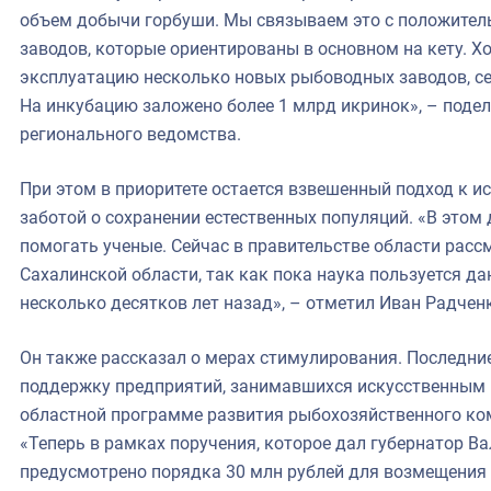
объем добычи горбуши. Мы связываем это с положител
заводов, которые ориентированы в основном на кету. Хо
эксплуатацию несколько новых рыбоводных заводов, сей
На инкубацию заложено более 1 млрд икринок», – поде
регионального ведомства.
При этом в приоритете остается взвешенный подход к и
заботой о сохранении естественных популяций. «В это
помогать ученые. Сейчас в правительстве области расс
Сахалинской области, так как пока наука пользуется д
несколько десятков лет назад», – отметил Иван Радчен
Он также рассказал о мерах стимулирования. Последни
поддержку предприятий, занимавшихся искусственным 
областной программе развития рыбохозяйственного ко
«Теперь в рамках поручения, которое дал губернатор Ва
предусмотрено порядка 30 млн рублей для возмещения 