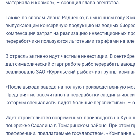
материала и кормов», – сообщил глава агентства.
Также, по словам Ивана Радченко, в нынешнем году 8 
выпускающим консервную продукцию из водных биоресу
компенсация затрат на реализацию инвестиционных про
переработчики пользуются льготными тарифами на эле
В отрасль активно идут частные инвестиции. В сентябр
дал символический старт работе рыбоперерабатывающе
реализовало ЗАО «Курильский рыбак» из группы компан
«После выхода завода на полную производственную мощ
Предприятие рассчитано на переработку сардины-иваси
которым специалисты видят большие перспективы», – о
Идет строительство современных производств на Кунаш
побережье Сахалина в Томаринском районе. При этом п
преференции, предлагаемые государством. «Компания «Н