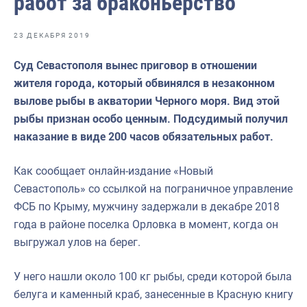
работ за браконьерство
Отраслевые СМИ
Выставки и конференции
23 ДЕКАБРЯ 2019
Научно-практическая литература
Суд Севастополя вынес приговор в отношении
жителя города, который обвинялся в незаконном
Рыбоохрана России
вылове рыбы в акватории Черного моря. Вид этой
Отрасль в цифрах
рыбы признан особо ценным. Подсудимый получил
наказание в виде 200 часов обязательных работ.
Инфографика
Большая африканская экспедиция
Как сообщает онлайн-издание «Новый
Севастополь» со ссылкой на пограничное управление
Укрепление духовно-нравственных ценностей
ФСБ по Крыму, мужчину задержали в декабре 2018
События в России и мире
года в районе поселка Орловка в момент, когда он
выгружал улов на берег.
У него нашли около 100 кг рыбы, среди которой была
белуга и каменный краб, занесенные в Красную книгу