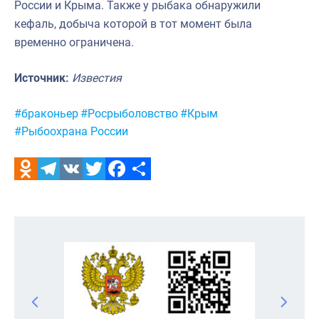
России и Крыма. Также у рыбака обнаружили
кефаль, добыча которой в тот момент была
временно ограничена.
Источник:
Известия
Метки:
#браконьер
#Росрыболовство
#Крым
#Рыбоохрана России
Odnoklassniki
Telegram
VK
Twitter
Facebook
Отправить