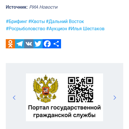
Источник:
РИА Новости
Метки:
#Брифинг
#Квоты
#Дальний Восток
#Росрыболовство
#Аукцион
#Илья Шестаков
Odnoklassniki
Telegram
VK
Twitter
Facebook
Отправить