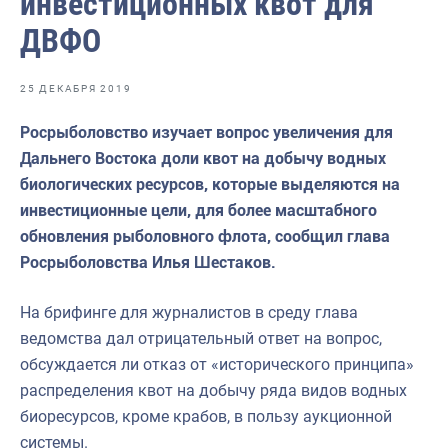
инвестиционных квот для
Отраслевые СМИ
ДВФО
Выставки и конференции
Научно-практическая литература
25 ДЕКАБРЯ 2019
Рыбоохрана России
Росрыболовство изучает вопрос увеличения для
Дальнего Востока доли квот на добычу водных
Отрасль в цифрах
биологических ресурсов, которые выделяются на
Инфографика
инвестиционные цели, для более масштабного
обновления рыболовного флота, сообщил глава
Большая африканская экспедиция
Росрыболовства Илья Шестаков.
Укрепление духовно-нравственных ценностей
На брифинге для журналистов в среду глава
События в России и мире
ведомства дал отрицательный ответ на вопрос,
обсуждается ли отказ от «исторического принципа»
распределения квот на добычу ряда видов водных
биоресурсов, кроме крабов, в пользу аукционной
системы.