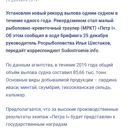
25 ДЕКАБРЯ 2019
Отраслевые СМИ
Установлен новый рекорд вылова одним судном в
Выставки и конференции
течение одного года. Рекордсменом стал малый
Научно-практическая литература
рыболовно-креветочный траулер (МРКТ) «Петр I».
Об этом сообщил в ходе брифинга 25 декабря
Рыбоохрана России
руководитель Росрыболовства Илья Шестаков,
Отрасль в цифрах
передаёт корреспондент Sudostroenie.info.
Инфографика
По данным агентства, в течение 2019 года общий
Большая африканская экспедиция
объём вылова судна составил 85,66 тыс. тонн.
Основные виды добываемой продукции – сардина
Укрепление духовно-нравственных ценностей
иваси, минтай, скумбрия, тихоокеанская сельдь,
События в России и мире
кальмар.
Предполагается, что за высокие производственные
результаты экипаж «Петра I» будет представлен к
государственным наградам.