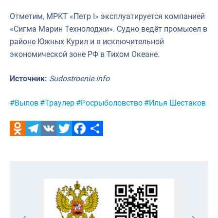
Отметим, МРКТ «Петр I» эксплуатируется компанией
«Сигма Марин Технолоджи». Судно ведёт промысел в
районе Южных Курил и в исключительной
экономической зоне РФ в Тихом Океане.
Источник:
Sudostroenie.info
Метки:
#Вылов
#Траулер
#Росрыболовство
#Илья Шестаков
Odnoklassniki
Telegram
VK
Twitter
Facebook
Отправить