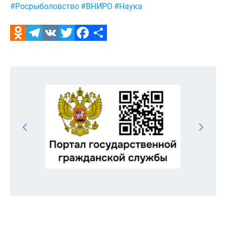
#Росрыболовство
#ВНИРО
#Наука
Odnoklassniki
Telegram
VK
Twitter
Facebook
Отправить