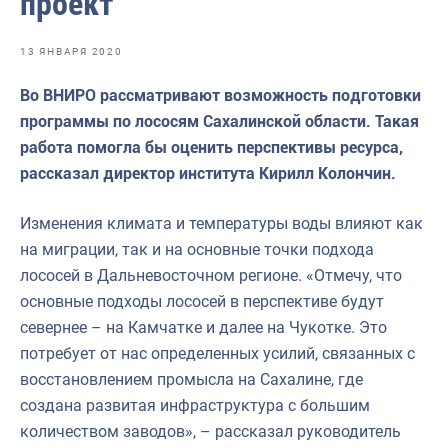
проект
Отраслевые СМИ
Выставки и конференции
13 ЯНВАРЯ 2020
Научно-практическая литература
Во ВНИРО рассматривают возможность подготовки
программы по лососям Сахалинской области. Такая
Рыбоохрана России
работа помогла бы оценить перспективы ресурса,
Отрасль в цифрах
рассказал директор института Кирилл Колончин.
Инфографика
Изменения климата и температуры воды влияют как
Большая африканская экспедиция
на миграции, так и на основные точки подхода
лососей в Дальневосточном регионе. «Отмечу, что
Укрепление духовно-нравственных ценностей
основные подходы лососей в перспективе будут
События в России и мире
севернее – на Камчатке и далее на Чукотке. Это
потребует от нас определенных усилий, связанных с
восстановлением промысла на Сахалине, где
создана развитая инфраструктура с большим
количеством заводов», – рассказал руководитель