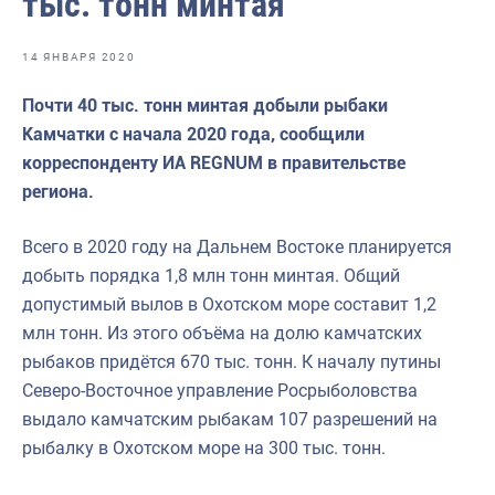
тыс. тонн минтая
Отраслевые СМИ
Выставки и конференции
14 ЯНВАРЯ 2020
Научно-практическая литература
Почти 40 тыс. тонн минтая добыли рыбаки
Камчатки с начала 2020 года, сообщили
Рыбоохрана России
корреспонденту ИА REGNUM в правительстве
Отрасль в цифрах
региона.
Инфографика
Всего в 2020 году на Дальнем Востоке планируется
Большая африканская экспедиция
добыть порядка 1,8 млн тонн минтая. Общий
допустимый вылов в Охотском море составит 1,2
Укрепление духовно-нравственных ценностей
млн тонн. Из этого объёма на долю камчатских
События в России и мире
рыбаков придётся 670 тыс. тонн. К началу путины
Северо-Восточное управление Росрыболовства
выдало камчатским рыбакам 107 разрешений на
рыбалку в Охотском море на 300 тыс. тонн.