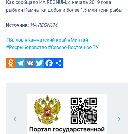
Как сообщало ИА REGNUM, с начала 2019 года
рыбаки Камчатки добыли более 1,5 млн тонн рыбы.
Источник:
ИА REGNUM
Метки:
#Вылов
#Камчатский край
#Минтай
#Росрыболовство
#Северо-Восточное ТУ
Odnoklassniki
Telegram
VK
Twitter
Facebook
Отправить