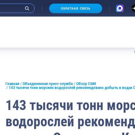
ОБРАТНАЯ СВЯЗЬ
Аукци
и интервью руководства
Главная
Объединенная пресс-служба
Обзор СМИ
143 тысячи тонн морских водорослей рекомендовано добыть в водах С
СМИ
143 тысячи тонн мор
конференции
водорослей рекомен
ическая литература
России