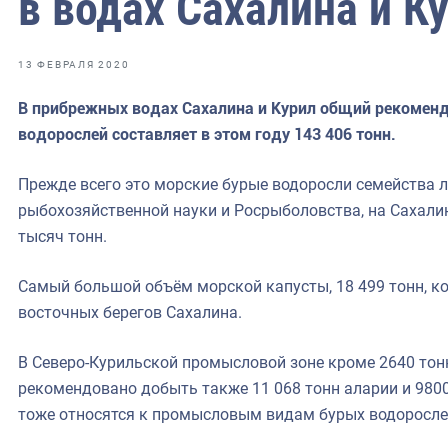
в водах Сахалина и К
фрах
иканская экспедиция
13 ФЕВРАЛЯ 2020
уховно-нравственных
В прибрежных водах Сахалина и Курил общий рекомен
водорослей составляет в этом году 143 406 тонн.
ссии и мире
Прежде всего это морские бурые водоросли семейства 
рыбохозяйственной науки и Росрыболовства, на Сахали
тысяч тонн.
Самый большой объём морской капусты, 18 499 тонн, ко
восточных берегов Сахалина.
В Северо-Курильской промысловой зоне кроме 2640 то
рекомендовано добыть также 11 068 тонн аларии и 9800
тоже относятся к промысловым видам бурых водоросле