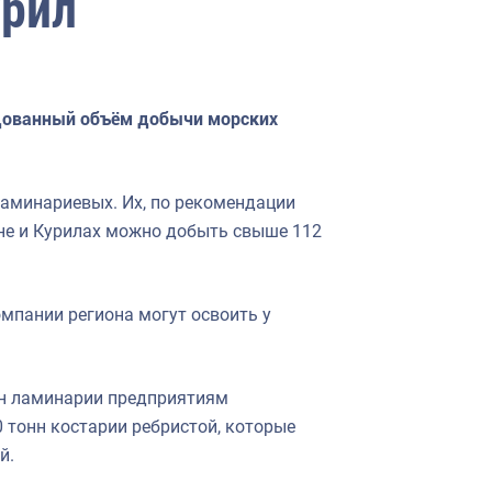
урил
дованный объём добычи морских
ламинариевых. Их, по рекомендации
не и Курилах можно добыть свыше 112
мпании региона могут освоить у
нн ламинарии предприятиям
 тонн костарии ребристой, которые
й.