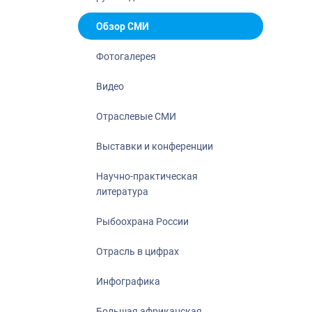
Отрасль в ци
Инфографика
Обзор СМИ
Большая афр
Фотогалерея
Укрепление д
ценностей
Видео
События в Ро
Отраслевые СМИ
Выставки и конференции
Научно-практическая
литература
Рыбоохрана России
Отрасль в цифрах
Инфографика
Большая африканская