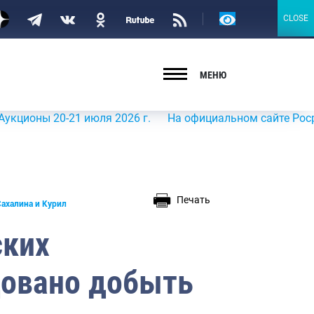
Версия
CLOSE
CLOSE
для
слабовидящих
МЕНЮ
оны 20-21 июля 2026 г.
На официальном сайте Росрыболо
Печать
ахалина и Курил
ских
довано добыть