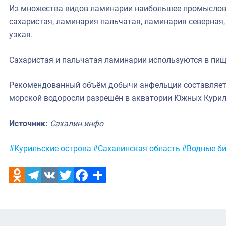
Из множества видов ламинарии наибольшее промыслов
сахаристая, ламинария пальчатая, ламинария северная
узкая.
Сахаристая и пальчатая ламинарии используются в пищ
Рекомендованный объём добычи анфельции составляет 
морской водоросли разрешён в акватории Южных Курил 
Источник:
Сахалин.инфо
Метки:
#Курильские острова
#Сахалинская область
#Водные б
Odnoklassniki
Telegram
VK
Twitter
Facebook
Отправить