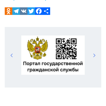
Odnoklassniki
Telegram
VK
Twitter
Facebook
Отправить