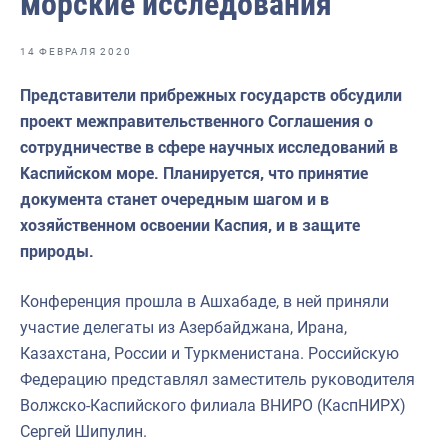
морские исследования
Отраслевые СМИ
Выставки и конференции
14 ФЕВРАЛЯ 2020
Научно-практическая литература
Представители прибрежных государств обсудили
проект межправительственного Соглашения о
Рыбоохрана России
сотрудничестве в сфере научных исследований в
Отрасль в цифрах
Каспийском море. Планируется, что принятие
документа станет очередным шагом и в
Инфографика
хозяйственном освоении Каспия, и в защите
Большая африканская экспедиция
природы.
Укрепление духовно-нравственных ценностей
Конференция прошла в Ашхабаде, в ней приняли
События в России и мире
участие делегаты из Азербайджана, Ирана,
Казахстана, России и Туркменистана. Российскую
Федерацию представлял заместитель руководителя
Волжско-Каспийского филиала ВНИРО (КаспНИРХ)
Сергей Шипулин.