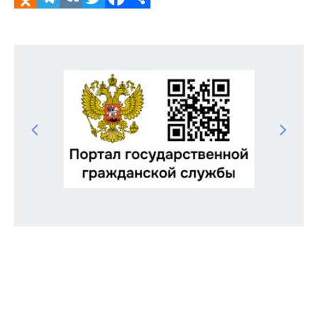
Odnoklassniki
Telegram
VK
Twitter
Facebook
Отправить