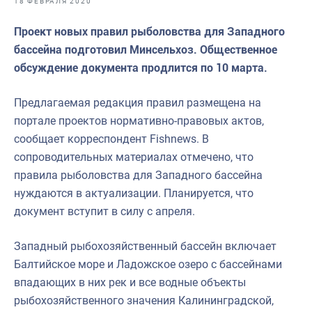
18 ФЕВРАЛЯ 2020
Отраслевые СМИ
Проект новых правил рыболовства для Западного
Выставки и конференции
бассейна подготовил Минсельхоз. Общественное
Научно-практическая литература
обсуждение документа продлится по 10 марта.
Рыбоохрана России
Предлагаемая редакция правил размещена на
Отрасль в цифрах
портале проектов нормативно-правовых актов,
сообщает корреспондент Fishnews. В
Инфографика
сопроводительных материалах отмечено, что
Большая африканская экспедиция
правила рыболовства для Западного бассейна
нуждаются в актуализации. Планируется, что
Укрепление духовно-нравственных ценностей
документ вступит в силу с апреля.
События в России и мире
Западный рыбохозяйственный бассейн включает
Балтийское море и Ладожское озеро с бассейнами
впадающих в них рек и все водные объекты
рыбохозяйственного значения Калининградской,